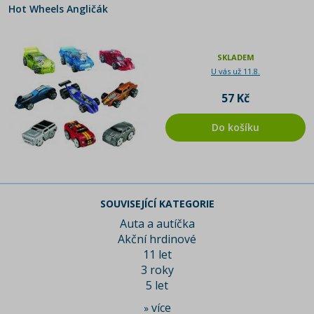
Hot Wheels Angličák
SKLADEM
U vás už 11.8.
57 Kč
Do košíku
SOUVISEJÍCÍ KATEGORIE
Auta a autíčka
Akční hrdinové
11 let
3 roky
5 let
více
»