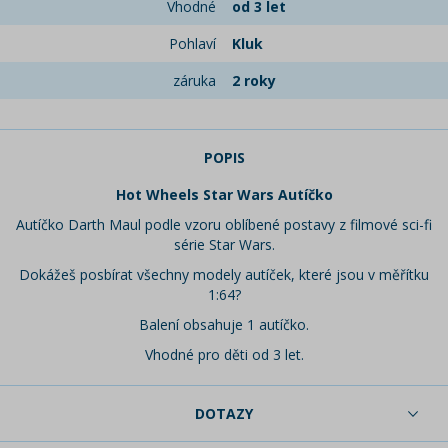
Vhodné
od 3 let
Pohlaví
Kluk
záruka
2 roky
POPIS
Hot Wheels Star Wars Autíčko
Autíčko Darth Maul podle vzoru oblíbené postavy z filmové sci-fi
série Star Wars.
Dokážeš posbírat všechny modely autíček, které jsou v měřítku
1:64?
Balení obsahuje 1 autíčko.
Vhodné pro děti od 3 let.
DOTAZY