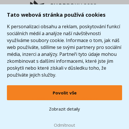
Tato webová stránka používá cookies
K personalizaci obsahu a reklam, poskytování funkcí
sociálních médií a analýze naší návštěvnosti
využíváme soubory cookie. Informace o tom, jak náš
web používáte, sdílíme se svými partnery pro sociální
média, inzerci a analýzy. Partneři tyto údaje mohou
zkombinovat s dalšími informacemi, které jste jim
poskytli nebo které získali v důsledku toho, že
používáte jejich služby.
Povolit vše
© 2005 - 2026 Copyright 4kids.cz
LEGO, logo LEGO a minifigurka jsou ochrannými známkami společnosti LEGO Group. ©
Zobrazit detaily
2024 The LEGO Group.
Tyto internetové stránky používají soubory cookie. Více informací
zde
.
Doprava zdarma
při nákupu od
Odmítnout
1500 Kč*
Zobrazit verzi pro desktop