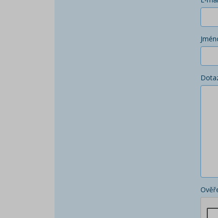
Jmén
Dota
Ověře