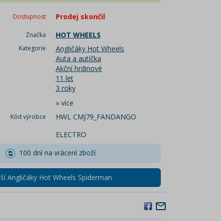
Prodej skončil
Dostupnost
HOT WHEELS
Značka
Kategorie
Angličáky Hot Wheels
Auta a autíčka
Akční hrdinové
11 let
3 roky
»
více
HWL CMJ79_FANDANGO
Kód výrobce
ELECTRO
100 dní na vrácení zboží
ší Angličáky Hot Wheels Spiderman