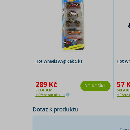
Hot Wheels Angličák 5 ks
Hot Wh
289 Kč
57 
DO KOŠÍKU
SKLADEM
SKLAD
Můžete mít už 11.8.
Můžete m
Dotaz k produktu
E-mai