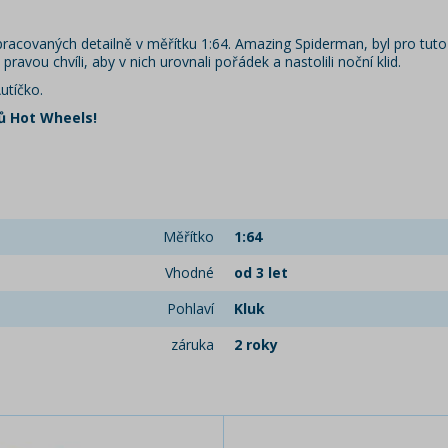
racovaných detailně v měřítku 1:64. Amazing Spiderman, byl pro tuto 
 pravou chvíli, aby v nich urovnali pořádek a nastolili noční klid.
utíčko.
ů Hot Wheels!
Měřítko
1:64
Vhodné
od 3 let
Pohlaví
Kluk
záruka
2 roky