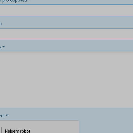
o
z *
ní *