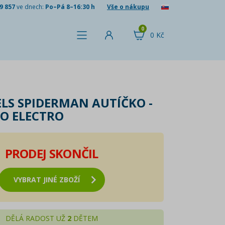
9 857
ve dnech:
Po–Pá 8–16:30 h
Vše o nákupu
0
0 Kč
LS SPIDERMAN AUTÍČKO -
O ELECTRO
PRODEJ SKONČIL
VYBRAT JINÉ ZBOŽÍ
DĚLÁ RADOST UŽ
2
DĚTEM