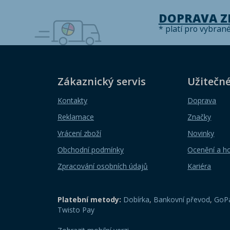
DOPRAVA 
* platí pro vybran
Zákaznický servis
Užitečn
Kontakty
Doprava
Reklamace
Značky
Vrácení zboží
Novinky
Obchodní podmínky
Ocenění a h
Zpracování osobních údajů
Kariéra
Platební metody:
Dobírka
,
Bankovní převod
,
GoPa
Twisto Pay