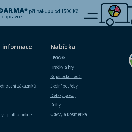
ZDARMA*
při nákupu od 1500 Kč
é dopravce
é informace
Nabídka
LEGO®
Hračky a hry
Kojenecké zboží
odnocení zákazníků
Školní potřeby
Dětský pokoj
Knihy
Oděvy a kosmetika
y - platba online
,