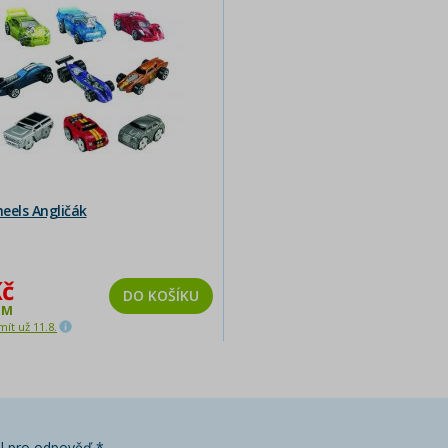
eels Angličák
Kč
DO KOŠÍKU
EM
ít už 11.8.
l pro odpověď *