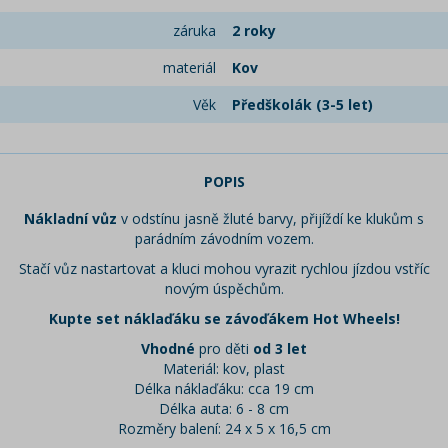
záruka
2 roky
materiál
Kov
Věk
Předškolák (3-5 let)
POPIS
Nákladní vůz
v odstínu jasně žluté barvy, přijíždí ke klukům s
parádním závodním vozem.
Stačí vůz nastartovat a kluci mohou vyrazit rychlou jízdou vstříc
novým úspěchům.
Kupte set náklaďáku se závoďákem Hot Wheels!
Vhodné
pro děti
od 3 let
Materiál: kov, plast
Délka náklaďáku: cca 19 cm
Délka auta: 6 - 8 cm
Rozměry balení: 24 x 5 x 16,5 cm