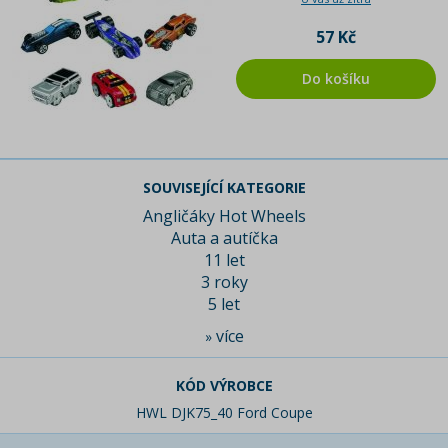
57 Kč
Do košíku
SOUVISEJÍCÍ KATEGORIE
Angličáky Hot Wheels
Auta a autíčka
11 let
3 roky
5 let
více
»
KÓD VÝROBCE
HWL DJK75_40 Ford Coupe