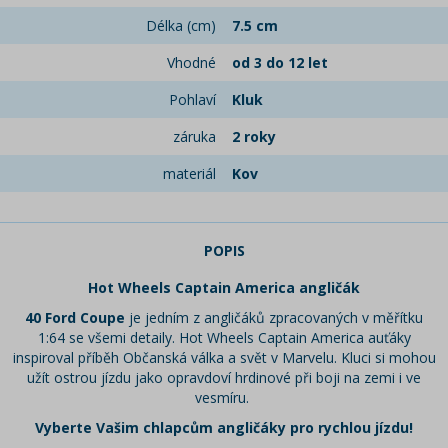
Délka (cm)
7.5 cm
Vhodné
od 3 do 12 let
Pohlaví
Kluk
záruka
2 roky
materiál
Kov
POPIS
Hot Wheels Captain America angličák
40 Ford Coupe
je jedním z angličáků zpracovaných v měřítku
1:64 se všemi detaily. Hot Wheels Captain America auťáky
inspiroval příběh Občanská válka a svět v Marvelu. Kluci si mohou
užít ostrou jízdu jako opravdoví hrdinové při boji na zemi i ve
vesmíru.
Vyberte Vašim chlapcům angličáky pro rychlou jízdu!