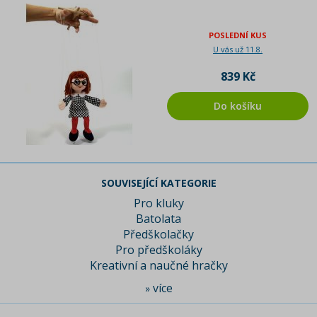
POSLEDNÍ KUS
U vás už 11.8.
839 Kč
Do košíku
SOUVISEJÍCÍ KATEGORIE
Pro kluky
Batolata
Předškolačky
Pro předškoláky
Kreativní a naučné hračky
více
»