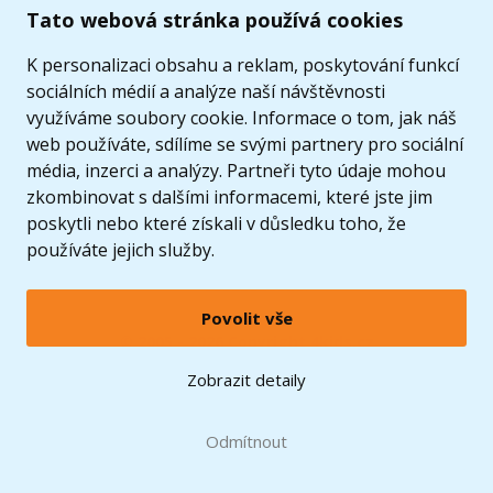
Tato webová stránka používá cookies
K personalizaci obsahu a reklam, poskytování funkcí
sociálních médií a analýze naší návštěvnosti
využíváme soubory cookie. Informace o tom, jak náš
web používáte, sdílíme se svými partnery pro sociální
média, inzerci a analýzy. Partneři tyto údaje mohou
zkombinovat s dalšími informacemi, které jste jim
poskytli nebo které získali v důsledku toho, že
používáte jejich služby.
Povolit vše
© 2005 - 2026 Copyright 4kids.cz
LEGO, logo LEGO a minifigurka jsou ochrannými známkami společnosti LEGO Group. ©
Zobrazit detaily
2024 The LEGO Group.
Tyto internetové stránky používají soubory cookie. Více informací
zde
.
Doprava zdarma
při nákupu od
Odmítnout
1500 Kč*
Zobrazit verzi pro desktop
Hračky můžete mít už
11.8.
* platí pro vybrané dopravce