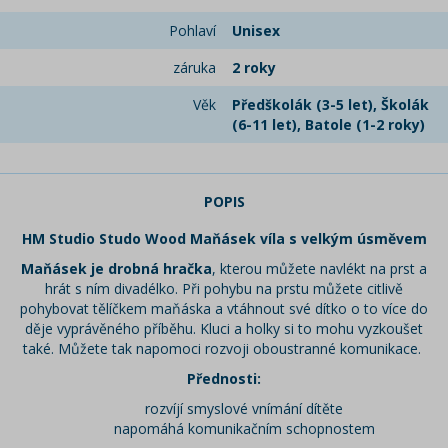
Pohlaví
Unisex
záruka
2 roky
Věk
Předškolák (3-5 let), Školák
(6-11 let), Batole (1-2 roky)
POPIS
HM Studio Studo Wood Maňásek víla s velkým úsměvem
Maňásek je drobná hračka
, kterou můžete navlékt na prst a
hrát s ním divadélko. Při pohybu na prstu můžete citlivě
pohybovat tělíčkem maňáska a vtáhnout své dítko o to více do
děje vyprávěného příběhu. Kluci a holky si to mohu vyzkoušet
také. Můžete tak napomoci rozvoji oboustranné komunikace.
Přednosti:
rozvíjí smyslové vnímání dítěte
napomáhá komunikačním schopnostem