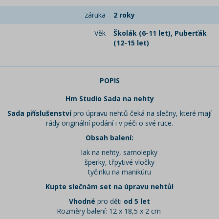
záruka
2 roky
Věk
Školák (6-11 let), Puberťák
(12-15 let)
POPIS
Hm Studio Sada na nehty
Sada příslušenství
pro úpravu nehtů čeká na slečny, které mají
rády originální podání i v péči o své ruce.
Obsah balení:
lak na nehty, samolepky
šperky, třpytivé vločky
tyčinku na manikúru
Kupte slečnám set na úpravu nehtů!
Vhodné
pro děti
od 5 let
Rozměry balení: 12 x 18,5 x 2 cm