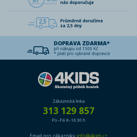
97
nás doporučuje
2,5
Průměrně doručíme
za 2,5 dny
DOPRAVA ZDARMA*
při nákupu od 1500 Kč
* platí pro vybrané dopravce
Zákaznická linka
313 129 857
Po–Pá 8–16:30 h
Email pro zákazníky
info@4kids.cz