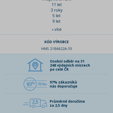
11 let
3 roky
5 let
9 let
více
»
KÓD VÝROBCE
HMS 21B6622A-55
Osobní odběr na 31
248 výdejních místech
po celé ČR
97% zákazníků
97
nás doporučuje
2,5
Průměrně doručíme
za 2,5 dny