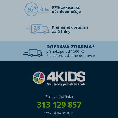
97% zákazníků
97
nás doporučuje
2,5
Průměrně doručíme
za 2,5 dny
DOPRAVA ZDARMA*
při nákupu od 1500 Kč
* platí pro vybrané dopravce
Zákaznická linka
313 129 857
Po–Pá 8–16:30 h