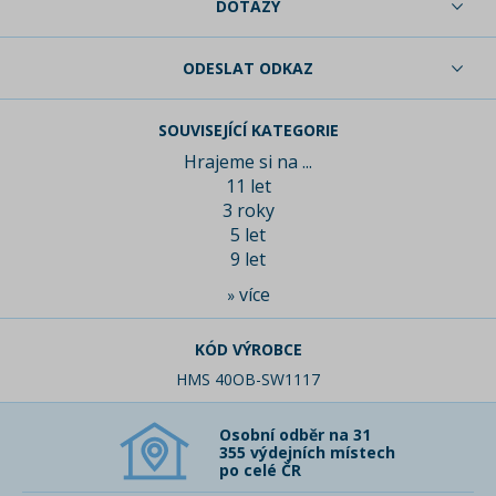
DOTAZY
ODESLAT ODKAZ
SOUVISEJÍCÍ KATEGORIE
Hrajeme si na ...
11 let
3 roky
5 let
9 let
více
»
KÓD VÝROBCE
HMS 40OB-SW1117
Osobní odběr na 31
355 výdejních místech
po celé ČR