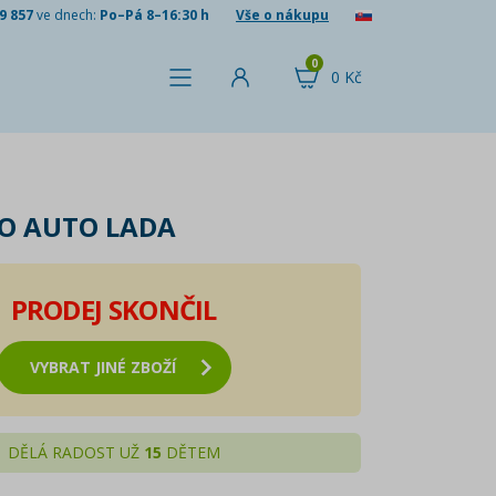
9 857
ve dnech:
Po–Pá 8–16:30 h
Vše o nákupu
0
0 Kč
O AUTO LADA
PRODEJ SKONČIL
VYBRAT JINÉ ZBOŽÍ
DĚLÁ RADOST UŽ
15
DĚTEM