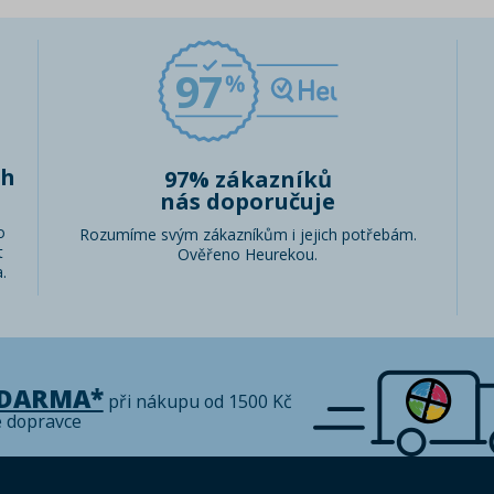
97
ch
97% zákazníků
nás doporučuje
o
Rozumíme svým zákazníkům i jejich potřebám.
t
Ověřeno Heurekou.
.
ZDARMA*
při nákupu od 1500 Kč
é dopravce