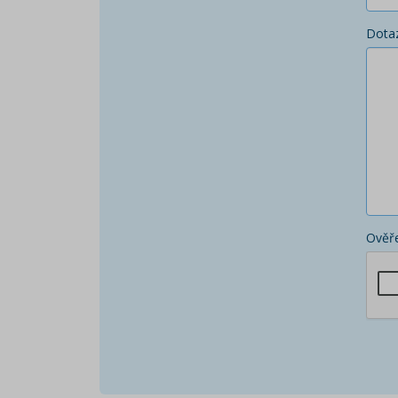
Dota
Ověře