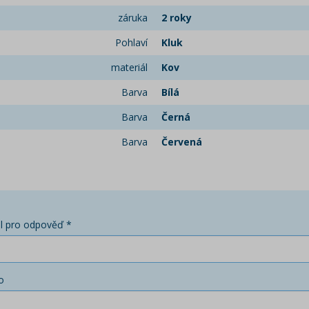
záruka
2 roky
Pohlaví
Kluk
materiál
Kov
Barva
Bílá
Barva
Černá
Barva
Červená
l pro odpověď *
o