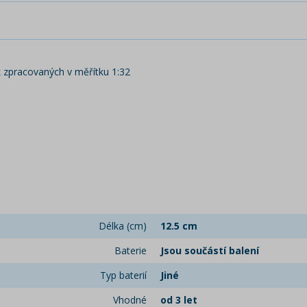
 zpracovaných v měřítku 1:32
Délka (cm)
12.5 cm
Baterie
Jsou součástí balení
Typ baterií
Jiné
Vhodné
od 3 let