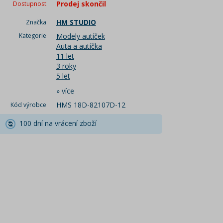
Prodej skončil
Dostupnost
HM STUDIO
Značka
Kategorie
Modely autíček
Auta a autíčka
11 let
3 roky
5 let
»
více
HMS 18D-82107D-12
Kód výrobce
100 dní na vrácení zboží