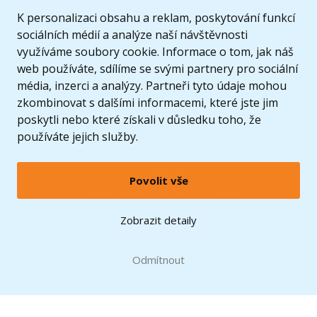
K personalizaci obsahu a reklam, poskytování funkcí
sociálních médií a analýze naší návštěvnosti
využíváme soubory cookie. Informace o tom, jak náš
web používáte, sdílíme se svými partnery pro sociální
média, inzerci a analýzy. Partneři tyto údaje mohou
zkombinovat s dalšími informacemi, které jste jim
poskytli nebo které získali v důsledku toho, že
používáte jejich služby.
Povolit vše
© 2005 - 2026 Copyright 4kids.cz
LEGO, logo LEGO a minifigurka jsou ochrannými známkami společnosti LEGO Group. ©
Zobrazit detaily
2024 The LEGO Group.
Tyto internetové stránky používají soubory cookie. Více informací
zde
.
Doprava zdarma
při nákupu od
Odmítnout
1500 Kč*
Zobrazit verzi pro desktop
Hračky můžete mít už
11.8.
* platí pro vybrané dopravce