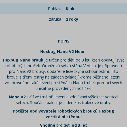
Pohlaví
Kluk
záruka
2 roky
POPIS
Hexbug Nano V2 Neon
Hexbug Nano brouk
je určen pro děti od 3 let, kteří obdivují svět
robotických hraček. Oranžová svislá stěna Vertical je připravená
pro NanoV2 brouky, obdařené lezeckými schopnostmi. Tito
brouci s třemi ostny na zádech zvládají kromě běžného lezení
vodorovného také lezení po stěnách Nano trubek pomocí svých
unikátně provedených nožiček.
Nano V2
svítí ve tmě při lezení a zdolávání výšek ve Vertical
setech. Součástí balení je jeden kus trubicové dráhy.
Potěšte obdivovatele robotických brouků Hexbug
vertikální stěnou!
Vhodné
pro děti
od 3 let