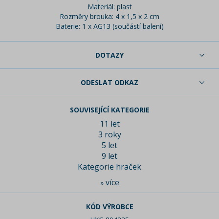
Materiál: plast
Rozměry brouka: 4 x 1,5 x 2 cm
Baterie: 1 x AG13
(součástí balení)
DOTAZY
ODESLAT ODKAZ
SOUVISEJÍCÍ KATEGORIE
11 let
3 roky
5 let
9 let
Kategorie hraček
více
»
KÓD VÝROBCE