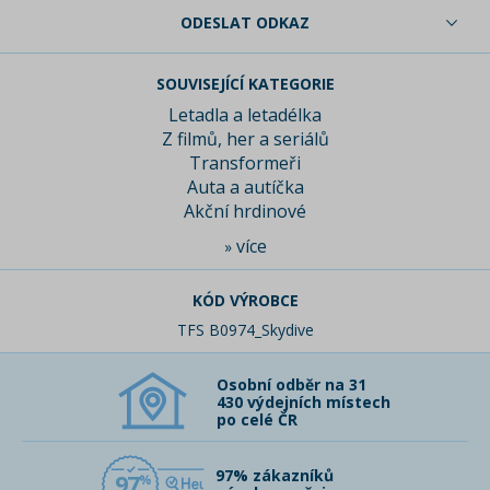
ODESLAT ODKAZ
SOUVISEJÍCÍ KATEGORIE
Letadla a letadélka
Z filmů, her a seriálů
Transformeři
Auta a autíčka
Akční hrdinové
více
»
KÓD VÝROBCE
TFS B0974_Skydive
Osobní odběr na 31
430 výdejních místech
po celé ČR
97% zákazníků
97