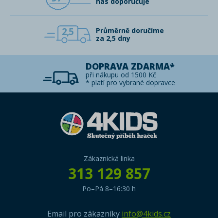
nás doporučuje
2,5
Průměrně doručíme
za 2,5 dny
DOPRAVA ZDARMA*
při nákupu od 1500 Kč
* platí pro vybrané dopravce
Zákaznická linka
313 129 857
Po–Pá 8–16:30 h
Email pro zákazníky
info@4kids.cz