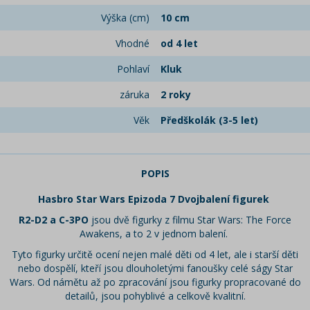
Výška (cm)
10 cm
Vhodné
od 4 let
Pohlaví
Kluk
záruka
2 roky
Věk
Předškolák (3-5 let)
POPIS
Hasbro Star Wars Epizoda 7 Dvojbalení figurek
R2-D2 a C-3PO
jsou dvě figurky z filmu Star Wars: The Force
Awakens, a to 2 v jednom balení.
Tyto figurky určitě ocení nejen malé děti od 4 let, ale i starší děti
nebo dospělí, kteří jsou dlouholetými fanoušky celé ságy Star
Wars. Od námětu až po zpracování jsou figurky propracované do
detailů, jsou pohyblivé a celkově kvalitní.