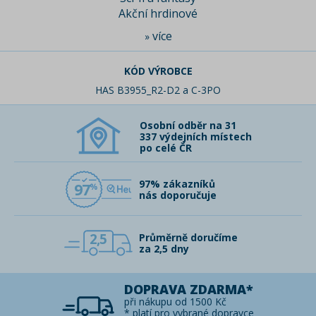
Akční hrdinové
více
»
KÓD VÝROBCE
HAS B3955_R2-D2 a C-3PO
Osobní odběr na 31
337 výdejních místech
po celé ČR
97% zákazníků
97
nás doporučuje
2,5
Průměrně doručíme
za 2,5 dny
DOPRAVA ZDARMA*
při nákupu od 1500 Kč
* platí pro vybrané dopravce