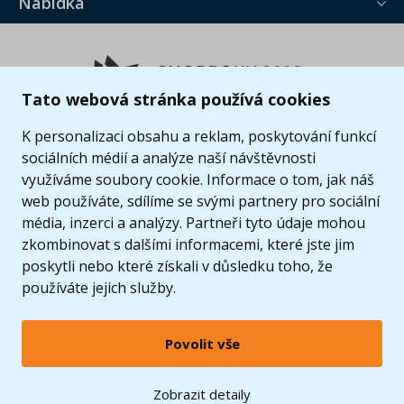
Nabídka
Tato webová stránka používá cookies
K personalizaci obsahu a reklam, poskytování funkcí
sociálních médií a analýze naší návštěvnosti
využíváme soubory cookie. Informace o tom, jak náš
web používáte, sdílíme se svými partnery pro sociální
média, inzerci a analýzy. Partneři tyto údaje mohou
zkombinovat s dalšími informacemi, které jste jim
poskytli nebo které získali v důsledku toho, že
používáte jejich služby.
Povolit vše
© 2005 - 2026 Copyright 4kids.cz
LEGO, logo LEGO a minifigurka jsou ochrannými známkami společnosti LEGO Group. ©
Zobrazit detaily
2024 The LEGO Group.