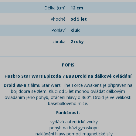
Délka (cm)
12 cm
Vhodné
od 5 let
Pohlaví
Kluk
záruka
2 roky
POPIS
Hasbro Star Wars Epizoda 7 BB8 Droid na dálkové ovládání
Droid BB-8
z filmu Star Wars: The Force Awakens je připraven na
boj dobra se zlem. Kluci od 5 let mohou ovládat dálkovým
ovládáním jeho pohyb, otáčení hlavy o 360°. Droid je ve velikosti
baseballového míče.
Funkčnost:
vydává autentické zvuky
pohyb na bázi gyroskopu
naklánění hlavy pomocí magnetické síly