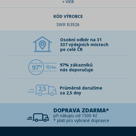
více
»
KÓD VÝROBCE
SWR B3926
Osobní odběr na 31
337 výdejních místech
po celé ČR
97% zákazníků
97
nás doporučuje
2,5
Průměrně doručíme
za 2,5 dny
DOPRAVA ZDARMA*
při nákupu od 1500 Kč
* platí pro vybrané dopravce