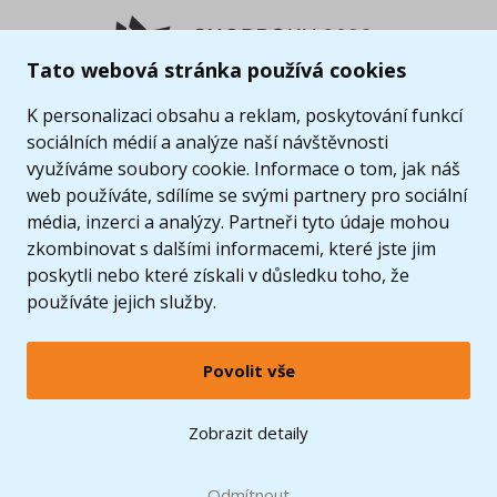
Tato webová stránka používá cookies
K personalizaci obsahu a reklam, poskytování funkcí
sociálních médií a analýze naší návštěvnosti
využíváme soubory cookie. Informace o tom, jak náš
web používáte, sdílíme se svými partnery pro sociální
média, inzerci a analýzy. Partneři tyto údaje mohou
zkombinovat s dalšími informacemi, které jste jim
poskytli nebo které získali v důsledku toho, že
používáte jejich služby.
Povolit vše
© 2005 - 2026 Copyright 4kids.cz
LEGO, logo LEGO a minifigurka jsou ochrannými známkami společnosti LEGO Group. ©
Zobrazit detaily
2024 The LEGO Group.
Tyto internetové stránky používají soubory cookie. Více informací
zde
.
Doprava zdarma
při nákupu od
Odmítnout
1500 Kč*
Zobrazit verzi pro desktop