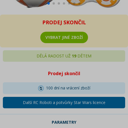
PRODEJ SKONČIL
VYBRAT JINÉ ZBOŽÍ
DĚLÁ RADOST UŽ
19
DĚTEM
Prodej skončil
100 dní na vrácení zboží
Další RC Roboti a potvůrky Star Wars licence
PARAMETRY