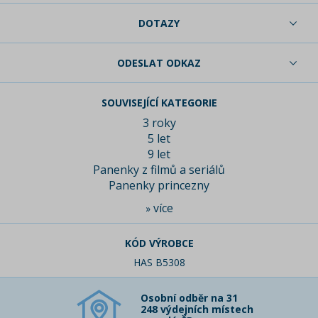
DOTAZY
ODESLAT ODKAZ
SOUVISEJÍCÍ KATEGORIE
3 roky
5 let
9 let
Panenky z filmů a seriálů
Panenky princezny
více
»
KÓD VÝROBCE
HAS B5308
Osobní odběr na 31
248 výdejních místech