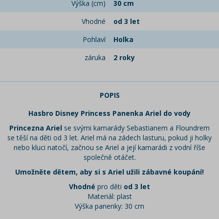
Výška (cm)
30 cm
Vhodné
od 3 let
Pohlaví
Holka
záruka
2 roky
POPIS
Hasbro Disney Princess Panenka Ariel do vody
Princezna Ariel
se svými kamarády Sebastianem a Floundrem
se těší na děti od 3 let. Ariel má na zádech lasturu, pokud ji holky
nebo kluci natočí, začnou se Ariel a její kamarádi z vodní říše
společně otáčet.
Umožněte dětem, aby si s Ariel užili zábavné koupání!
Vhodné
pro děti
od 3 let
Materiál: plast
Výška panenky: 30 cm