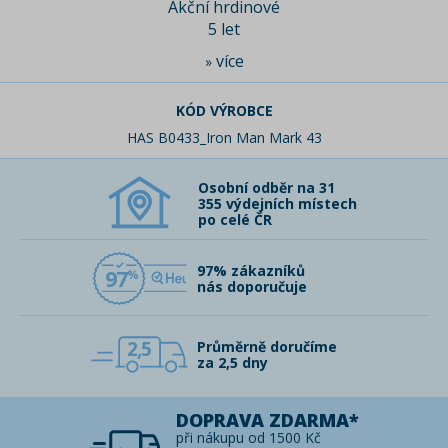
Akční hrdinové
5 let
více
»
KÓD VÝROBCE
HAS B0433_Iron Man Mark 43
Osobní odběr na 31
355 výdejních místech
po celé ČR
97% zákazníků
97
nás doporučuje
2,5
Průměrně doručíme
za 2,5 dny
DOPRAVA ZDARMA*
při nákupu od 1500 Kč