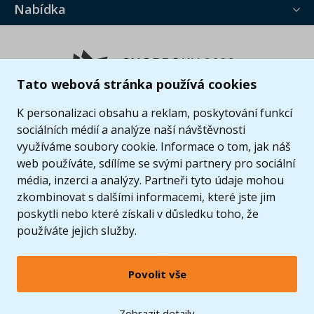
Nabídka
Tato webová stránka používá cookies
K personalizaci obsahu a reklam, poskytování funkcí
sociálních médií a analýze naší návštěvnosti
využíváme soubory cookie. Informace o tom, jak náš
web používáte, sdílíme se svými partnery pro sociální
média, inzerci a analýzy. Partneři tyto údaje mohou
zkombinovat s dalšími informacemi, které jste jim
poskytli nebo které získali v důsledku toho, že
používáte jejich služby.
Povolit vše
© 2005 - 2026 Copyright 4kids.cz
LEGO, logo LEGO a minifigurka jsou ochrannými známkami společnosti LEGO Group. ©
Zobrazit detaily