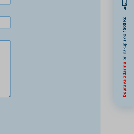
1500 Kč
při nákupu od
Doprava zdarma