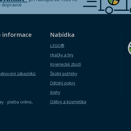
é dopravce
é informace
Nabídka
LEGO®
Hračky a hry
Kojenecké zboží
odnocení zákazníků
Školní potřeby
Dětský pokoj
Knihy
Oděvy a kosmetika
y - platba online
,