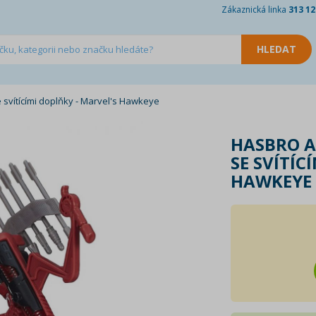
Zákaznická linka
313 12
 svítícími doplňky - Marvel's Hawkeye
HASBRO A
SE SVÍTÍC
HAWKEYE