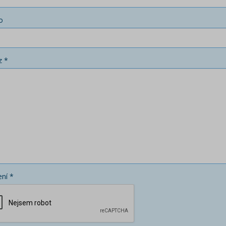
o
z *
ní *