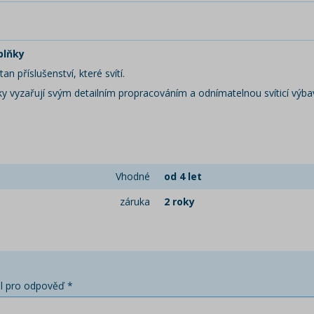
plňky
n příslušenství, které svítí.
rky vyzařují svým detailním propracováním a odnímatelnou svíticí výbav
Vhodné
od 4 let
záruka
2 roky
l pro odpověď *