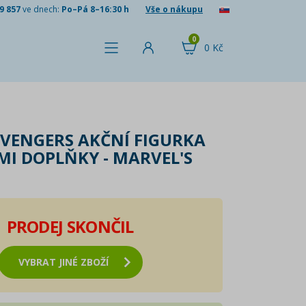
9 857
ve dnech:
Po–Pá 8–16:30 h
Vše o nákupu
0
0 Kč
VENGERS AKČNÍ FIGURKA
ÍMI DOPLŇKY - MARVEL'S
PRODEJ SKONČIL
VYBRAT JINÉ ZBOŽÍ