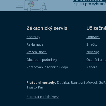
* platí pro vybran
Zákaznický servis
Užitečn
Kontakty
Doprava
Reklamace
Značky
Vrácení zboží
Novinky
Obchodní podmínky
Ocenění a h
Zpracování osobních údajů
Kariéra
Platební metody:
Dobírka
,
Bankovní převod
,
GoPa
Twisto Pay
Zobrazit mobilní verzi