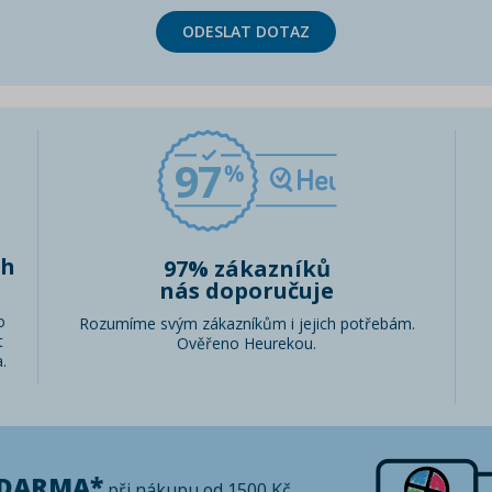
ODESLAT DOTAZ
97
ch
97% zákazníků
nás doporučuje
o
Rozumíme svým zákazníkům i jejich potřebám.
t
Ověřeno Heurekou.
.
ZDARMA*
při nákupu od 1500 Kč