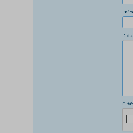
Jmén
Dota
Ověře