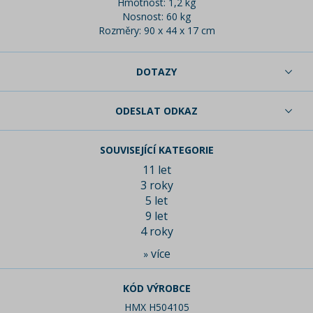
Hmotnost: 1,2 kg
Nosnost: 60 kg
Rozměry: 90 x 44 x 17 cm
DOTAZY
ODESLAT ODKAZ
SOUVISEJÍCÍ KATEGORIE
11 let
3 roky
5 let
9 let
4 roky
více
»
KÓD VÝROBCE
HMX H504105