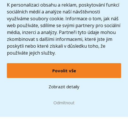
K personalizaci obsahu a reklam, poskytování funkcí
sociálních médií a analýze naší návštěvnosti
využíváme soubory cookie. Informace o tom, jak náš
web používáte, sdílíme se svými partnery pro sociální
média, inzerci a analýzy. Partneři tyto údaje mohou
zkombinovat s dalšími informacemi, které jste jim
poskytli nebo které získali v důsledku toho, že
používáte jejich služby.
Povolit vše
© 2005 - 2026 Copyright 4kids.cz
LEGO, logo LEGO a minifigurka jsou ochrannými známkami společnosti LEGO Group. ©
Zobrazit detaily
2024 The LEGO Group.
Tyto internetové stránky používají soubory cookie. Více informací
zde
.
Doprava zdarma
při nákupu od
Odmítnout
1500 Kč*
Zobrazit verzi pro desktop
Hračky můžete mít už
10.8.
* platí pro vybrané dopravce