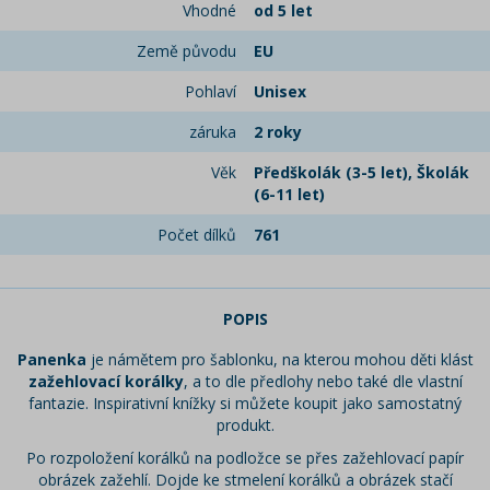
Vhodné
od 5 let
Země původu
EU
Pohlaví
Unisex
záruka
2 roky
Věk
Předškolák (3-5 let), Školák
(6-11 let)
Počet dílků
761
POPIS
Panenka
je námětem pro šablonku, na kterou mohou děti klást
zažehlovací korálky
, a to dle předlohy nebo také dle vlastní
fantazie. Inspirativní knížky si můžete koupit jako samostatný
produkt.
Po rozpoložení korálků na podložce se přes zažehlovací papír
obrázek zažehlí. Dojde ke stmelení korálků a obrázek stačí