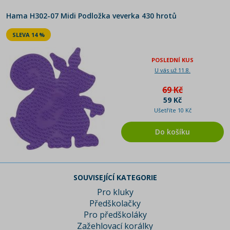
Hama H302-07 Midi Podložka veverka 430 hrotů
SLEVA 14 %
POSLEDNÍ KUS
U vás už 11.8.
69 Kč
59 Kč
Ušetříte 10 Kč
Do košíku
SOUVISEJÍCÍ KATEGORIE
Pro kluky
Předškolačky
Pro předškoláky
Zažehlovací korálky