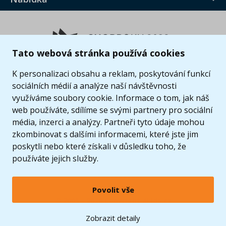
Tato webová stránka používá cookies
K personalizaci obsahu a reklam, poskytování funkcí
sociálních médií a analýze naší návštěvnosti
využíváme soubory cookie. Informace o tom, jak náš
web používáte, sdílíme se svými partnery pro sociální
média, inzerci a analýzy. Partneři tyto údaje mohou
zkombinovat s dalšími informacemi, které jste jim
poskytli nebo které získali v důsledku toho, že
používáte jejich služby.
Povolit vše
© 2005 - 2026 Copyright 4kids.cz
LEGO, logo LEGO a minifigurka jsou ochrannými známkami společnosti LEGO Group. ©
Zobrazit detaily
2024 The LEGO Group.