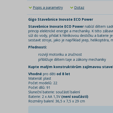
Popis a parametry
Dotaz
Gigo Stavebnice Inovate ECO Power
Stavebnice Inovate ECO Power
nabízí dětem sadu
princip elektrické energie a mechaniky. K této zábav
sůl do vody, přidat k hliníkovou destičku a baterie 
sestavit stroje, jako je například jeep, helikoptéra, m
Přednosti:
rozvíjí motoriku a zručnost
přibližuje dětem taje a zákony mechaniky
Kupte malým konstruktérům zajímavou staveb
Vhodné
pro děti
od 8 let
Materiál: plast
Počet modelů: 22
Počet dílů: 91
Sluneční baterie: součástí balení
Baterie: 2 x AA 1,5V
(není součástí)
Rozměry balení: 36,5 x 7,5 x 29 cm