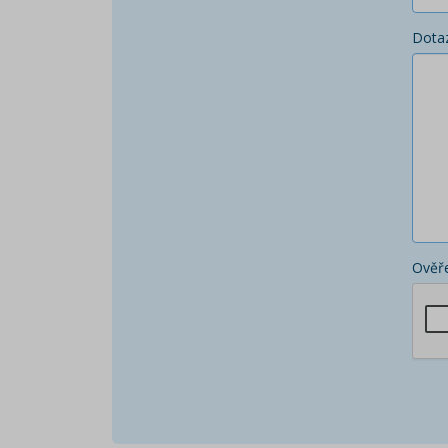
Dota
Ověře