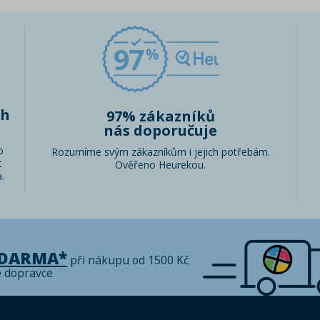
97
ch
97% zákazníků
nás doporučuje
o
Rozumíme svým zákazníkům i jejich potřebám.
t
Ověřeno Heurekou.
.
ZDARMA*
při nákupu od 1500 Kč
é dopravce