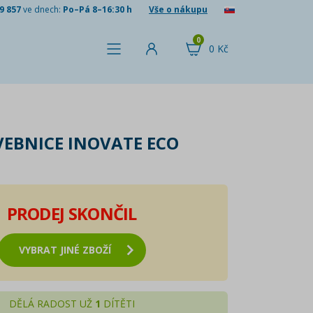
9 857
ve dnech:
Po–Pá 8–16:30 h
Vše o nákupu
0
0 Kč
VEBNICE INOVATE ECO
PRODEJ SKONČIL
VYBRAT JINÉ ZBOŽÍ
DĚLÁ RADOST UŽ
1
DÍTĚTI