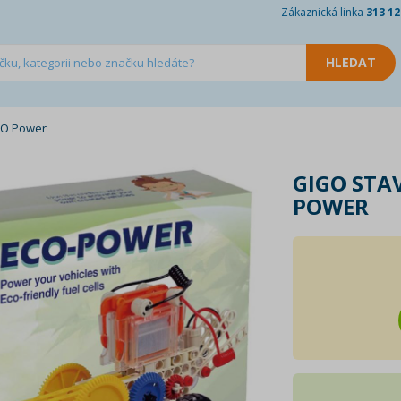
Zákaznická linka
313 12
CO Power
GIGO STA
POWER