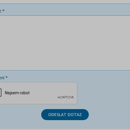
z *
ní *
ODESLAT DOTAZ