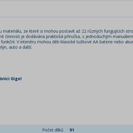
 materiálu, ze které si mohou postavit až 22 různých fungujících stro
né činnosti je dodávána praktická příručka, s jednoduchým manuálem na 
je funkční. V interiéru mohou děti klasické tužkové AA baterie nebo ak
lýn, auto a další.
nici Gigo!
Počet dílků
91