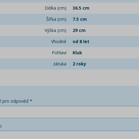
Délka (cm)
36.5 cm
Šířka (cm)
7.5 cm
Výška (cm)
29 cm
Vhodné
od 8 let
Pohlaví
Kluk
záruka
2 roky
l pro odpověď *
o