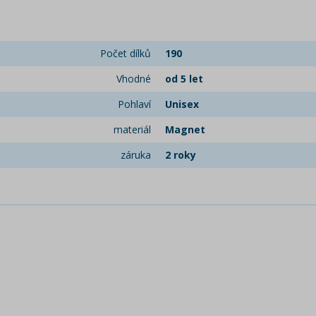
Počet dílků
190
Vhodné
od 5 let
Pohlaví
Unisex
materiál
Magnet
záruka
2 roky