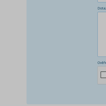
Dota
Ověře