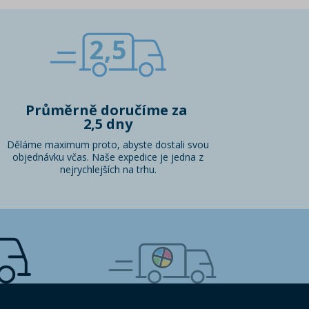
2,5
Průměrně doručíme za
2,5 dny
Děláme maximum proto, abyste dostali svou
objednávku včas. Naše expedice je jedna z
nejrychlejších na trhu.