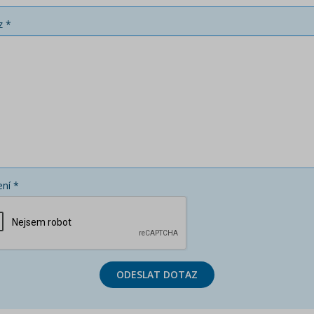
z *
ní *
ODESLAT DOTAZ