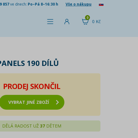
9 857
ve dnech:
Po–Pá 8–16:30 h
Vše o nákupu
0
0 Kč
ANELS 190 DÍLŮ
PRODEJ SKONČIL
VYBRAT JINÉ ZBOŽÍ
DĚLÁ RADOST UŽ
37
DĚTEM