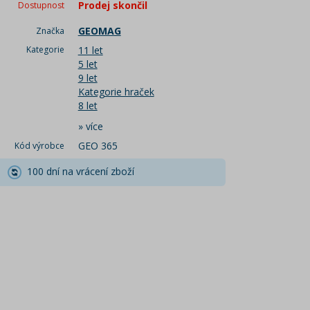
Prodej skončil
Dostupnost
GEOMAG
Značka
Kategorie
11 let
5 let
9 let
Kategorie hraček
8 let
»
více
GEO 365
Kód výrobce
100 dní na vrácení zboží