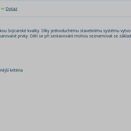
Dotaz
árukou švýcarské kvality. Díky jednoduchému stavebnímu systému vyt
varované prvky. Děti se při sestavování mohou seznamovat se zákl
ější kritéria