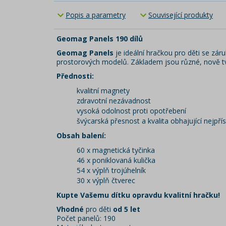
Popis a parametry
Související produkty
Geomag Panels 190 dílů
Geomag
Panels
je ideální hračkou pro děti se z
prostorových modelů. Základem jsou různé, nově t
Přednosti:
kvalitní magnety
zdravotní nezávadnost
vysoká odolnost proti opotřebení
švýcarská přesnost a kvalita obhajující nejpřísn
Obsah balení:
60 x magnetická tyčinka
46 x poniklovaná kulička
54 x výplň trojúhelník
30 x výplň čtverec
Kupte Vašemu dítku opravdu kvalitní hračku!
Vhodné
pro děti
od 5 let
Počet panelů: 190