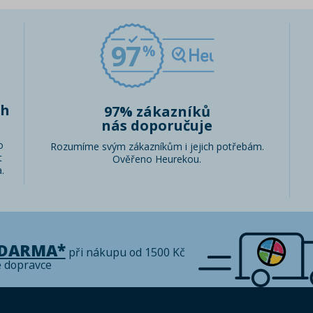
97
ch
97% zákazníků
nás doporučuje
o
Rozumíme svým zákazníkům i jejich potřebám.
t
Ověřeno Heurekou.
.
ZDARMA*
při nákupu od 1500 Kč
é dopravce