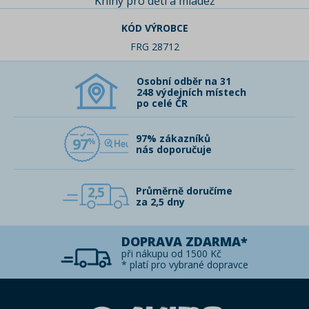
Knihy pro děti a mládež
KÓD VÝROBCE
FRG 28712
Osobní odběr na 31
248 výdejních místech
po celé ČR
97% zákazníků
97
nás doporučuje
2,5
Průměrně doručíme
za 2,5 dny
DOPRAVA ZDARMA*
při nákupu od 1500 Kč
* platí pro vybrané dopravce