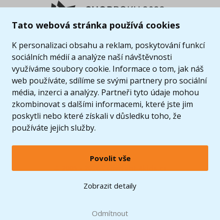
Tato webová stránka používá cookies
K personalizaci obsahu a reklam, poskytování funkcí
sociálních médií a analýze naší návštěvnosti
využíváme soubory cookie. Informace o tom, jak náš
web používáte, sdílíme se svými partnery pro sociální
média, inzerci a analýzy. Partneři tyto údaje mohou
zkombinovat s dalšími informacemi, které jste jim
poskytli nebo které získali v důsledku toho, že
používáte jejich služby.
Povolit vše
© 2005 - 2026 Copyright 4kids.cz
LEGO, logo LEGO a minifigurka jsou ochrannými známkami společnosti LEGO Group. ©
Zobrazit detaily
2024 The LEGO Group.
Tyto internetové stránky používají soubory cookie. Více informací
zde
.
Doprava zdarma
při nákupu od
Odmítnout
1500 Kč*
Zobrazit verzi pro desktop