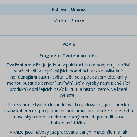
Pohlaví
Unisex
záruka
2 roky
POPIS
Fragment Tvoření pro děti
Tvoření pro děti
je jednou z publikací, které podporují tvořivé
snažení dětí v nejrůznějších podobách a také ovlivněné
nejrůznějšími částmi světa. Děti se s podkladem této knihy
mohou pustit do barvení, stříhání, šití a výroby nejrozličnějších
produktů odrážejících navíc kulturu a historii země, ve které
vyrůstají.
Pro Francii je typická levandulová koupelová sůl, pro Turecko
tkaný kobereček, pro Japonsko prostírání, pro africké země třeba
masajský náramek nebo marocký amulet, pro Indii zase
batikované tričko.
V knize jsou návody jak pracovat s daným materiálem a jak