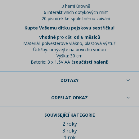
3 herní úrovně
6 interaktivních dotykových míst
20 písniček ke společnému zpívání
Kupte Vašemu dítku pejskovu sestřičku!
Vhodné
pro děti
od 6 měsíců
Materiál: polyesterové vlákno, plastová výztuž
Údržby: omývejte na povrchu vodou
Výška: 30 cm
Baterie: 3 x 1,5V AA
(součástí balení)
DOTAZY
ODESLAT ODKAZ
SOUVISEJÍCÍ KATEGORIE
2 roky
3 roky
1 rok