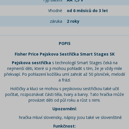
Vhodné
od 6 měsíců do 3 let
záruka
2 roky
POPIS
Fisher Price Pejskova Sestřička Smart Stages SK
Pejskova sestřička
s technologií Smart Stages čeká na
nejmenší děti, které si ji mohou pohladit s tím, že je vždy mile
překvapí. Po pohlazení kožíšku umí zahrát až 50 písniček, melodií
a frází.
Holčičky a kluci se mohou s pejskovou sestřičkou také učit
počítat, rozpoznávat části těla, tvary a barvy. Tato hračka může
provázet děti od půl roku a růst s nimi.
Upozornění:
hračka mluví slovensky, nápisy jsou také ve slovenštině
Funkčnost: