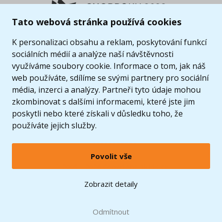
Tato webová stránka používá cookies
K personalizaci obsahu a reklam, poskytování funkcí
sociálních médií a analýze naší návštěvnosti
využíváme soubory cookie. Informace o tom, jak náš
web používáte, sdílíme se svými partnery pro sociální
média, inzerci a analýzy. Partneři tyto údaje mohou
zkombinovat s dalšími informacemi, které jste jim
poskytli nebo které získali v důsledku toho, že
používáte jejich služby.
Povolit vše
© 2005 - 2026 Copyright 4kids.cz
LEGO, logo LEGO a minifigurka jsou ochrannými známkami společnosti LEGO Group. ©
Zobrazit detaily
2024 The LEGO Group.
Tyto internetové stránky používají soubory cookie. Více informací
zde
.
Doprava zdarma
při nákupu od
Odmítnout
1500 Kč*
Zobrazit verzi pro desktop
Hračky můžete mít už
11.8.