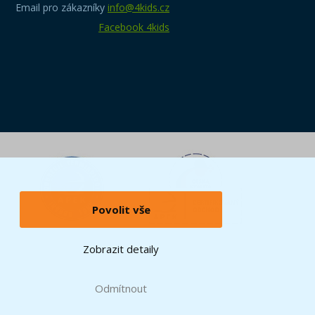
Email pro zákazníky
info@4kids.cz
Facebook 4kids
Povolit vše
Zobrazit detaily
Odmítnout