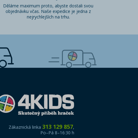
Děláme maximum proto, abyste dostali svou
objednávku včas. Naše expedice je jedna z
nejrychlejších na trhu.
313 129 857
Zákaznická linka
,
Po–Pá 8–16:30 h