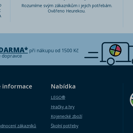
o
Rozumíme svým zákazníkům i jejich potřebám.
t
Ověřeno Heurekou.
.
ZDARMA*
při nákupu od 1500 Kč
é dopravce
é informace
Nabídka
LEGO®
Hračky a hry
Kojenecké zboží
odnocení zákazníků
Školní potřeby