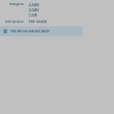
Kategorie
2 roky
3 roky
1 rok
FRP K0429
Kód výrobce
100 dní na vrácení zboží