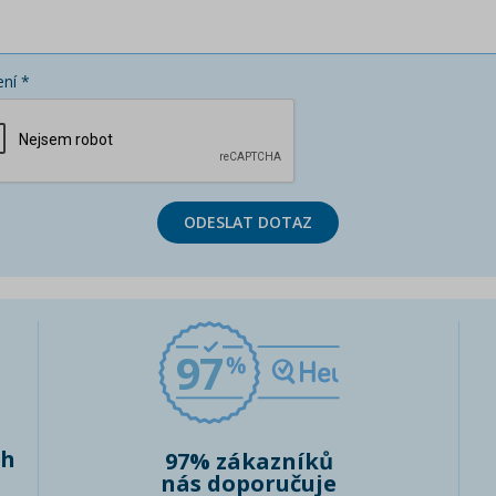
ní *
ODESLAT DOTAZ
97
ch
97% zákazníků
nás doporučuje