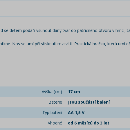
kud se dětem podaří vsunout daný tvar do patřičného otvoru v hrnci, t
dotkne. Nos se umí při stisknutí rozsvítit. Praktická hračka, která umí dět
Výška (cm)
17 cm
Baterie
Jsou součástí balení
Typ baterií
AA 1,5 V
Vhodné
od 6 měsíců do 3 let