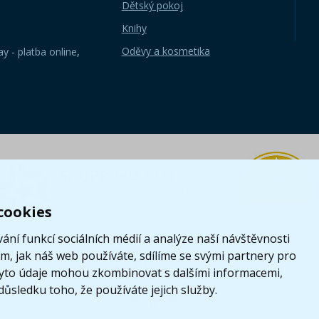
Dětský pokoj
Knihy
Oděvy a kosmetika
y - platba online
,
cookies
ání funkcí sociálních médií a analýze naší návštěvnosti
, jak náš web používáte, sdílíme se svými partnery pro
i tyto údaje mohou zkombinovat s dalšími informacemi,
 důsledku toho, že používáte jejich služby.