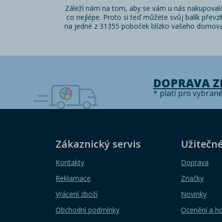
Záleží nám na tom, aby se vám u nás nakupoval
co nejlépe. Proto si teď můžete svůj balík převzí
na jedné z 31355 poboček blízko vašeho domova
DOPRAVA 
* platí pro vybran
Zákaznický servis
Užitečn
Kontakty
Doprava
Reklamace
Značky
Vrácení zboží
Novinky
Obchodní podmínky
Ocenění a h