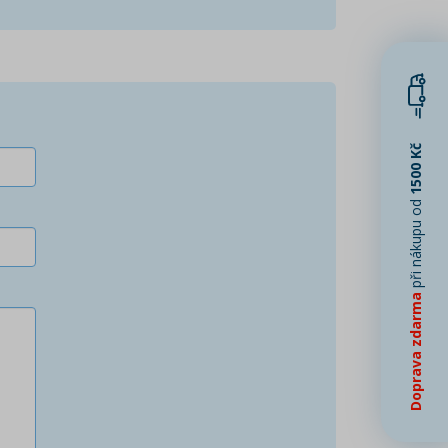
1500 Kč
při nákupu od
Doprava zdarma