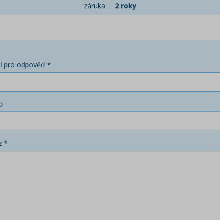
záruka
2 roky
l pro odpověď *
o
z *