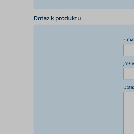
Dotaz k produktu
E-mai
Jmén
Dota