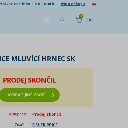
9 857
ve dnech:
Po–Pá 8–16:30 h
Vše o nákupu
0
0 Kč
ICE MLUVÍCÍ HRNEC SK
PRODEJ SKONČIL
VYBRAT JINÉ ZBOŽÍ
Prodej skončil
Dostupnost
FISHER PRICE
Značka