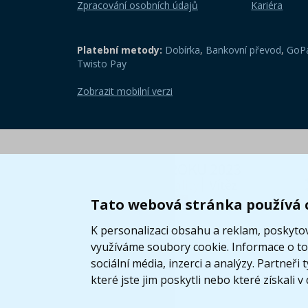
Zpracování osobních údajů
Kariéra
Platební metody:
Dobírka
,
Bankovní převod
,
GoPa
Twisto Pay
Zobrazit mobilní verzi
Tato webová stránka používá 
K personalizaci obsahu a reklam, poskytov
využíváme soubory cookie. Informace o tom
sociální média, inzerci a analýzy. Partneř
které jste jim poskytli nebo které získali v