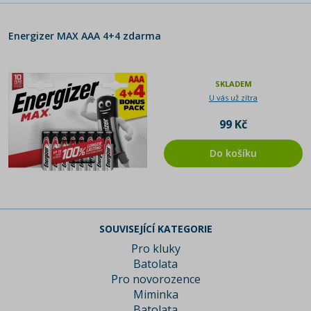
Energizer MAX AAA 4+4 zdarma
SKLADEM
U vás už zítra
99 Kč
Do košíku
SOUVISEJÍCÍ KATEGORIE
Pro kluky
Batolata
Pro novorozence
Miminka
Batolata