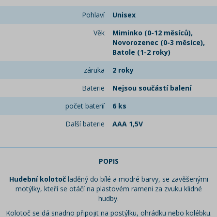
Pohlaví
Unisex
Věk
Miminko (0-12 měsíců),
Novorozenec (0-3 měsíce),
Batole (1-2 roky)
záruka
2 roky
Baterie
Nejsou součástí balení
počet baterií
6 ks
Další baterie
AAA 1,5V
POPIS
Hudební kolotoč
laděný do bílé a modré barvy, se zavěšenými
motýlky, kteří se otáčí na plastovém rameni za zvuku klidné
hudby.
Kolotoč se dá snadno připojit na postýlku, ohrádku nebo kolébku.