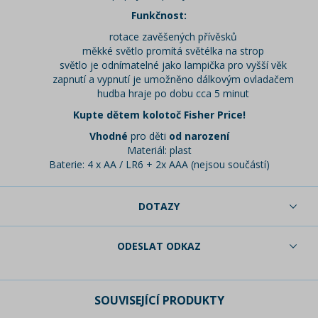
Funkčnost:
rotace zavěšených přívěsků
měkké světlo promítá světélka na strop
světlo je odnímatelné jako lampička pro vyšší věk
zapnutí a vypnutí je umožněno dálkovým ovladačem
hudba hraje po dobu cca 5 minut
Kupte dětem kolotoč Fisher Price!
Vhodné
pro děti
od narození
Materiál: plast
Baterie: 4 x AA / LR6 + 2x AAA (nejsou součástí)
DOTAZY
ODESLAT ODKAZ
SOUVISEJÍCÍ PRODUKTY