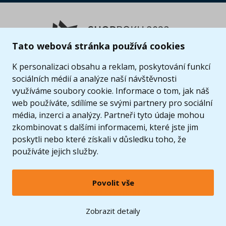
Tato webová stránka používá cookies
K personalizaci obsahu a reklam, poskytování funkcí
sociálních médií a analýze naší návštěvnosti
využíváme soubory cookie. Informace o tom, jak náš
web používáte, sdílíme se svými partnery pro sociální
média, inzerci a analýzy. Partneři tyto údaje mohou
zkombinovat s dalšími informacemi, které jste jim
poskytli nebo které získali v důsledku toho, že
používáte jejich služby.
Povolit vše
© 2005 - 2026 Copyright 4kids.cz
LEGO, logo LEGO a minifigurka jsou ochrannými známkami společnosti LEGO Group. ©
Zobrazit detaily
2024 The LEGO Group.
Tyto internetové stránky používají soubory cookie. Více informací
zde
.