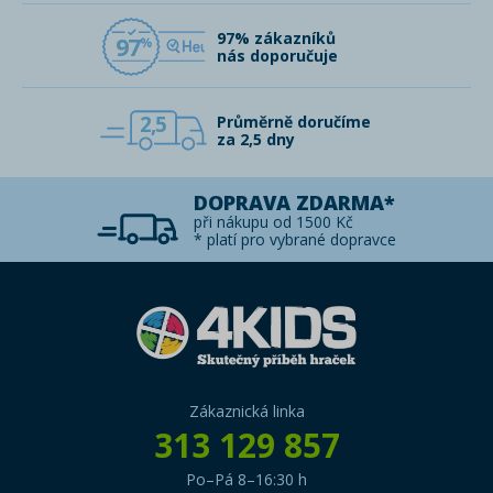
97% zákazníků
97
nás doporučuje
2,5
Průměrně doručíme
za 2,5 dny
DOPRAVA ZDARMA*
při nákupu od 1500 Kč
* platí pro vybrané dopravce
Zákaznická linka
313 129 857
Po–Pá 8–16:30 h