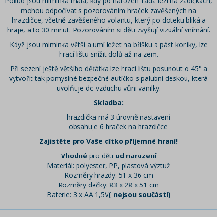
Pokud jsou miminka malá, kdy po narození ráda leží na zádíčkách,
mohou odpočívat s pozorováním hraček zavěšených na
hrazdičce, včetně zavěšeného volantu, který po doteku bliká a
hraje, a to 30 minut. Pozorováním si děti zvyšují vizuální vnímání.
Když jsou miminka větší a umí ležet na bříšku a pást koníky, lze
hrací lištu snížit dolů až na zem.
Při sezení ještě většího děťátka lze hrací lištu posunout o 45° a
vytvořit tak pomyslné bezpečné autíčko s palubní deskou, která
uvolňuje do vzduchu vůni vanilky.
Skladba:
hrazdička má 3 úrovně nastavení
obsahuje 6 hraček na hrazdičce
Zajistěte pro Vaše dítko příjemné hraní!
Vhodné
pro děti
od narození
Materiál: polyester, PP, plastová výztuž
Rozměry hrazdy: 51 x 36 cm
Rozměry dečky: 83 x 28 x 51 cm
Baterie: 3 x AA 1,5V
( nejsou součástí)