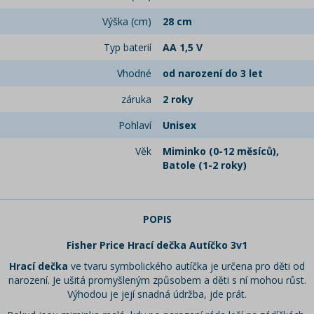
Výška (cm)
28 cm
Typ baterií
AA 1,5 V
Vhodné
od narození do 3 let
záruka
2 roky
Pohlaví
Unisex
Věk
Miminko (0-12 měsíců),
Batole (1-2 roky)
POPIS
Fisher Price Hrací dečka Autíčko 3v1
Hrací dečka
ve tvaru symbolického autíčka je určena pro děti od
narození. Je ušitá promyšleným způsobem a děti s ní mohou růst.
Výhodou je její snadná údržba, jde prát.