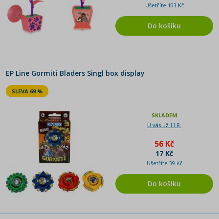
Ušetříte 103 Kč
Do košíku
EP Line Gormiti Bladers Singl box display
SLEVA 69 %
SKLADEM
U vás už 11.8.
56 Kč
17 Kč
Ušetříte 39 Kč
Do košíku