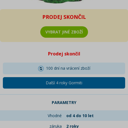
PRODEJ SKONČIL
VYBRAT JINÉ ZBOŽÍ
Prodej skončil
100 dní na vrácení zboží
Další 4 roky Gormiti
PARAMETRY
Vhodné
od 4 do 10 let
záruka
2 roky