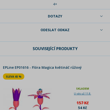
4+
DOTAZY
ODESLAT ODKAZ
SOUVISEJÍCÍ PRODUKTY
EPLine EP01616 - Flóra Magica květináč růžový
SLEVA 65 %
SKLADEM
U vás už 11.8.
157 Kč
54 Kč