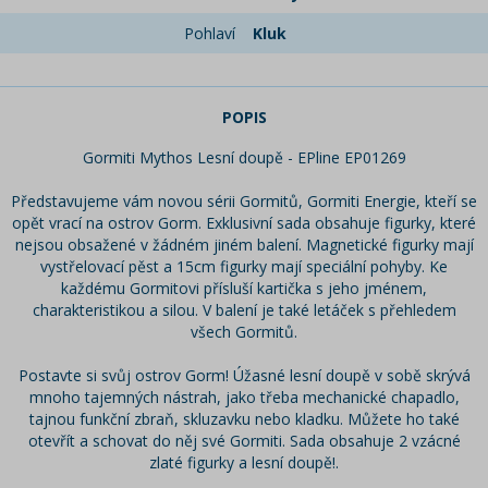
Pohlaví
Kluk
POPIS
Gormiti Mythos Lesní doupě - EPline EP01269
Představujeme vám novou sérii Gormitů, Gormiti Energie, kteří se
opět vrací na ostrov Gorm. Exklusivní sada obsahuje figurky, které
nejsou obsažené v žádném jiném balení. Magnetické figurky mají
vystřelovací pěst a 15cm figurky mají speciální pohyby. Ke
každému Gormitovi přísluší kartička s jeho jménem,
charakteristikou a silou. V balení je také letáček s přehledem
všech Gormitů.
Postavte si svůj ostrov Gorm! Úžasné lesní doupě v sobě skrývá
mnoho tajemných nástrah, jako třeba mechanické chapadlo,
tajnou funkční zbraň, skluzavku nebo kladku. Můžete ho také
otevřít a schovat do něj své Gormiti. Sada obsahuje 2 vzácné
zlaté figurky a lesní doupě!.