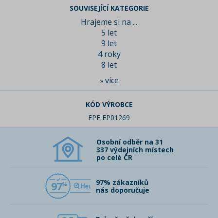
SOUVISEJÍCÍ KATEGORIE
Hrajeme si na ...
5 let
9 let
4 roky
8 let
více
»
KÓD VÝROBCE
EPE EP01269
Osobní odběr na 31
337 výdejních místech
po celé ČR
97% zákazníků
97
nás doporučuje