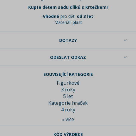
Kupte dětem sadu dílků s Krtečkem!
Vhodné
pro děti
od 3 let
Materiál: plast
DOTAZY
ODESLAT ODKAZ
SOUVISEJÍCÍ KATEGORIE
Figurkové
3 roky
5 let
Kategorie hraček
4 roky
více
»
KÓD VÝROBCE