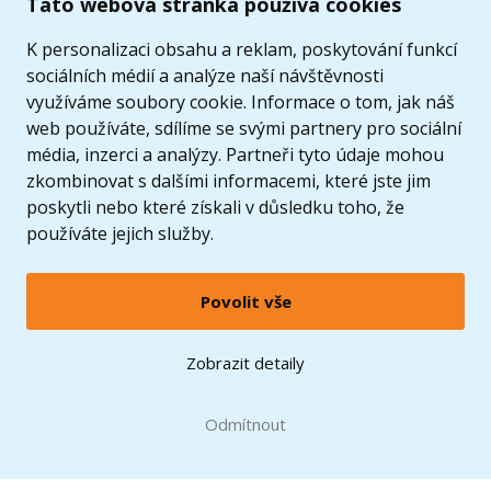
Tato webová stránka používá cookies
K personalizaci obsahu a reklam, poskytování funkcí
sociálních médií a analýze naší návštěvnosti
využíváme soubory cookie. Informace o tom, jak náš
web používáte, sdílíme se svými partnery pro sociální
média, inzerci a analýzy. Partneři tyto údaje mohou
zkombinovat s dalšími informacemi, které jste jim
poskytli nebo které získali v důsledku toho, že
používáte jejich služby.
Povolit vše
© 2005 - 2026 Copyright 4kids.cz
LEGO, logo LEGO a minifigurka jsou ochrannými známkami společnosti LEGO Group. ©
Zobrazit detaily
2024 The LEGO Group.
Tyto internetové stránky používají soubory cookie. Více informací
zde
.
Doprava zdarma
při nákupu od
Odmítnout
1500 Kč*
Zobrazit verzi pro desktop
Hračky můžete mít už
10.8.
* platí pro vybrané dopravce