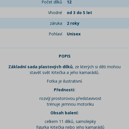
Počet dílků
12
Vhodné
od 3 do 5 let
záruka
2 roky
Pohlaví
Unisex
POPIS
Základní sada plastových dílků
, ze kterých si děti mohou
stavět svět Krtečka a jeho kamarádů.
Fotka je ilustrativní.
Přednosti:
rozvíjí prostorovou představivost
trénuje jemnou motoriku
Obsah balení:
celkem 11 dílků, samolepky
figurka Krtečka nebo jeho kamarádů