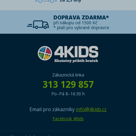
DOPRAVA ZDARMA*
při nákupu od 1500 Kč
* platí pro vybrané dopravce
Zákaznická linka
313 129 857
Po–Pá 8–16:30 h
Email pro zákazníky
info@4kids.cz
Facebook 4Kids