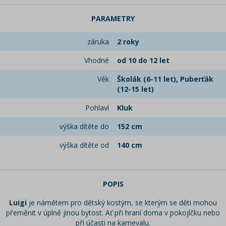
PARAMETRY
záruka
2 roky
Vhodné
od 10 do 12 let
Věk
Školák (6-11 let), Puberťák
(12-15 let)
Pohlaví
Kluk
výška dítěte do
152 cm
výška dítěte od
140 cm
POPIS
Luigi
je námětem pro dětský kostým, se kterým se děti mohou
přeměnit v úplně jinou bytost. Ať při hraní doma v pokojíčku nebo
při účasti na karnevalu.