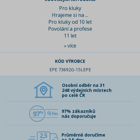
Pro kluky
Hrajeme si na ...
Pro kluky od 10 let
Povolání a profese
11 let
více
»
KÓD VÝROBCE
EPE 73692G-15LEPE
Osobní odběr na 31
248 výdejních místech
po celé ČR
97% zákazníků
97
nás doporučuje
2,5
Průměrně doručíme
za 2,5 dny