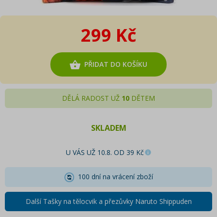
299 Kč
PŘIDAT DO KOŠÍKU
DĚLÁ RADOST UŽ
10
DĚTEM
SKLADEM
U VÁS UŽ 10.8. OD 39 Kč
100 dní na vrácení zboží
Další Tašky na tělocvik a přezůvky Naruto Shippuden