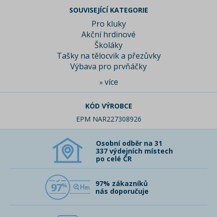
SOUVISEJÍCÍ KATEGORIE
Pro kluky
Akční hrdinové
Školáky
Tašky na tělocvik a přezůvky
Výbava pro prvňáčky
více
»
KÓD VÝROBCE
EPM NAR227308926
Osobní odběr na 31
337 výdejních místech
po celé ČR
97% zákazníků
97
nás doporučuje