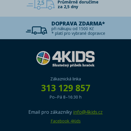
2,5
Průměrně doručíme
za 2,5 dny
DOPRAVA ZDARMA*
při nákupu od 1500 Kč
* platí pro vybrané dopravce
Zákaznická linka
313 129 857
Po–Pá 8–16:30 h
Email pro zákazníky
info@4kids.cz
Facebook 4Kids