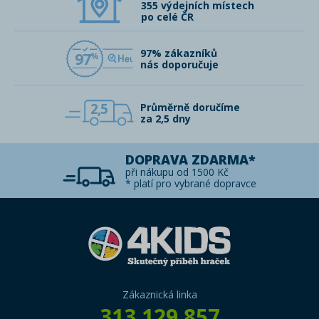
355 výdejních místech
po celé ČR
97% zákazníků
97
nás doporučuje
2,5
Průměrně doručíme
za 2,5 dny
DOPRAVA ZDARMA*
při nákupu od 1500 Kč
* platí pro vybrané dopravce
Zákaznická linka
313 129 857