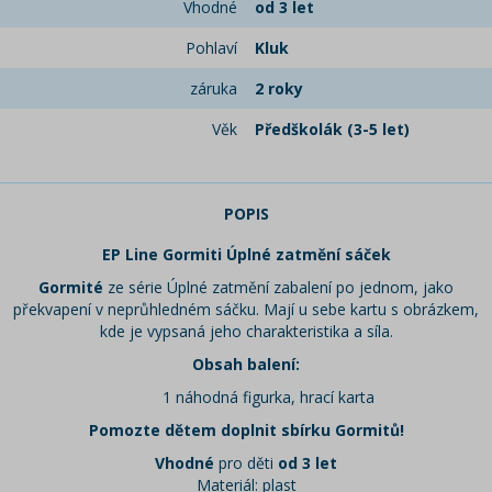
Vhodné
od 3 let
Pohlaví
Kluk
záruka
2 roky
Věk
Předškolák (3-5 let)
POPIS
EP Line Gormiti Úplné zatmění sáček
Gormité
ze série Úplné zatmění zabalení po jednom, jako
překvapení v neprůhledném sáčku. Mají u sebe kartu s obrázkem,
kde je vypsaná jeho charakteristika a síla.
Obsah balení:
1 náhodná figurka, hrací karta
Pomozte dětem doplnit sbírku Gormitů!
Vhodné
pro děti
od 3 let
Materiál: plast