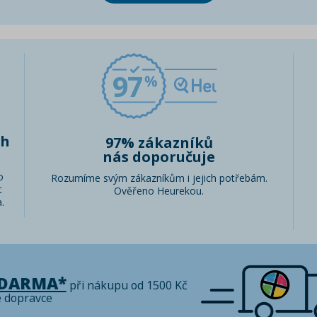
97
ch
97% zákazníků
nás doporučuje
o
Rozumíme svým zákazníkům i jejich potřebám.
t
Ověřeno Heurekou.
.
ZDARMA*
při nákupu od 1500 Kč
é dopravce