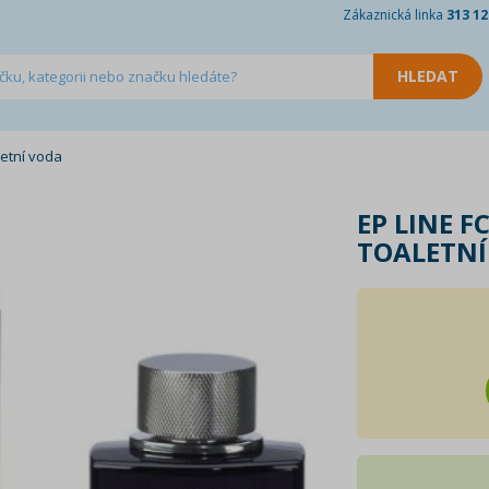
Zákaznická linka
313 12
letní voda
EP LINE 
TOALETNÍ