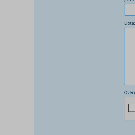
Dota
Ověře