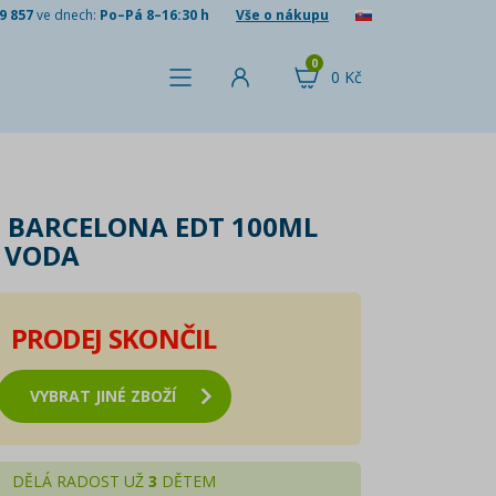
9 857
ve dnech:
Po–Pá 8–16:30 h
Vše o nákupu
0
0 Kč
FC BARCELONA EDT 100ML
 VODA
PRODEJ SKONČIL
VYBRAT JINÉ ZBOŽÍ
DĚLÁ RADOST UŽ
3
DĚTEM