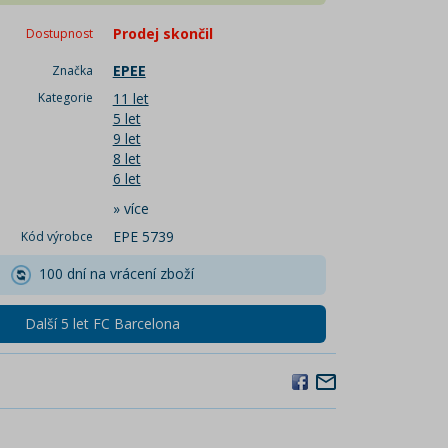
Prodej skončil
Dostupnost
EPEE
Značka
Kategorie
11 let
5 let
9 let
8 let
6 let
»
více
EPE 5739
Kód výrobce
100 dní na vrácení zboží
Další 5 let FC Barcelona