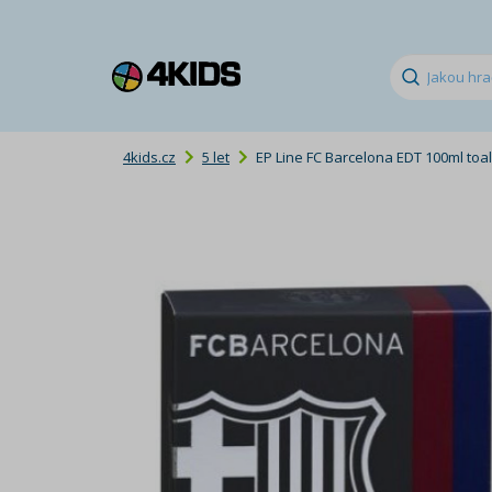
4kids.cz
5 let
EP Line FC Barcelona EDT 100ml toa