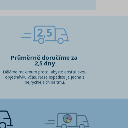
2,5
Průměrně doručíme za
2,5 dny
Děláme maximum proto, abyste dostali svou
objednávku včas. Naše expedice je jedna z
nejrychlejších na trhu.