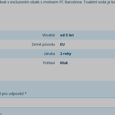
vat v exclusivním obale s motivem FC Barcelona. Toaletní voda je b
Vhodné
od 5 let
Země původu
EU
záruka
2 roky
Pohlaví
Kluk
l pro odpověď *
o