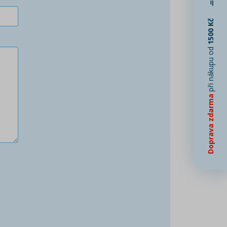
1500 Kč
při nákupu od
Doprava zdarma