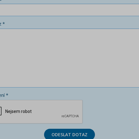
z *
ní *
ODESLAT DOTAZ