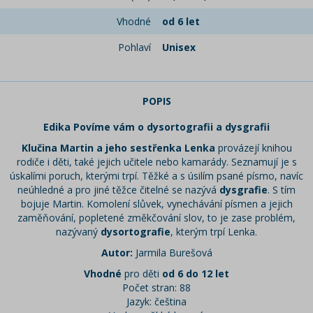
Vhodné
od 6 let
Pohlaví
Unisex
POPIS
Edika Povíme vám o dysortografii a dysgrafii
Klučina Martin a jeho sestřenka Lenka
provázejí knihou
rodiče i děti, také jejich učitele nebo kamarády. Seznamují je s
úskalími poruch, kterými trpí. Těžké a s úsilím psané písmo, navíc
neúhledné a pro jiné těžce čitelné se nazývá
dysgrafie
. S tím
bojuje Martin. Komolení slůvek, vynechávání písmen a jejich
zaměňování, popletené změkčování slov, to je zase problém,
nazývaný
dysortografie
, kterým trpí Lenka.
Autor:
Jarmila Burešová
Vhodné
pro děti
od 6 do 12 let
Počet stran: 88
Jazyk: čeština