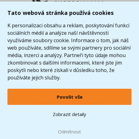
Tato webová stránka používá cookies
K personalizaci obsahu a reklam, poskytování funkcí
sociálních médií a analýze naší návštěvnosti
využíváme soubory cookie. Informace o tom, jak náš
web používáte, sdílíme se svými partnery pro sociální
média, inzerci a analýzy. Partneři tyto údaje mohou
zkombinovat s dalšími informacemi, které jste jim
poskytli nebo které získali v důsledku toho, že
používáte jejich služby.
Povolit vše
© 2005 - 2026 Copyright 4kids.cz
LEGO, logo LEGO a minifigurka jsou ochrannými známkami společnosti LEGO Group. ©
Zobrazit detaily
2024 The LEGO Group.
Tyto internetové stránky používají soubory cookie. Více informací
zde
.
Doprava zdarma
při nákupu od
Odmítnout
1500 Kč*
Zobrazit verzi pro desktop
Hračky můžete mít už
11.8.