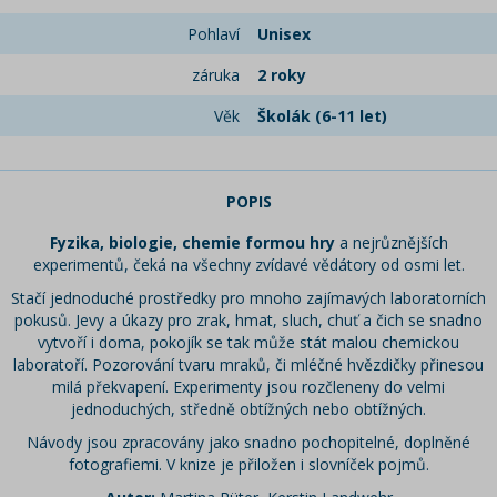
Pohlaví
Unisex
záruka
2 roky
Věk
Školák (6-11 let)
POPIS
Fyzika, biologie, chemie formou hry
a nejrůznějších
experimentů, čeká na všechny zvídavé vědátory od osmi let.
Stačí jednoduché prostředky pro mnoho zajímavých laboratorních
pokusů. Jevy a úkazy pro zrak, hmat, sluch, chuť a čich se snadno
vytvoří i doma, pokojík se tak může stát malou chemickou
laboratoří. Pozorování tvaru mraků, či mléčné hvězdičky přinesou
milá překvapení. Experimenty jsou rozčleneny do velmi
jednoduchých, středně obtížných nebo obtížných.
Návody jsou zpracovány jako snadno pochopitelné, doplněné
fotografiemi. V knize je přiložen i slovníček pojmů.