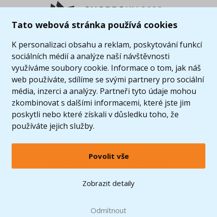
Tato webová stránka používá cookies
K personalizaci obsahu a reklam, poskytování funkcí
sociálních médií a analýze naší návštěvnosti
využíváme soubory cookie. Informace o tom, jak náš
web používáte, sdílíme se svými partnery pro sociální
média, inzerci a analýzy. Partneři tyto údaje mohou
zkombinovat s dalšími informacemi, které jste jim
poskytli nebo které získali v důsledku toho, že
používáte jejich služby.
Povolit vše
© 2005 - 2026 Copyright 4kids.cz
LEGO, logo LEGO a minifigurka jsou ochrannými známkami společnosti LEGO Group. ©
Zobrazit detaily
2024 The LEGO Group.
Tyto internetové stránky používají soubory cookie. Více informací
zde
.
Doprava zdarma
při nákupu od
Odmítnout
1500 Kč*
Zobrazit verzi pro desktop