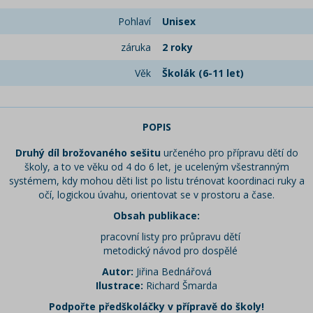
Pohlaví
Unisex
záruka
2 roky
Věk
Školák (6-11 let)
POPIS
Druhý díl brožovaného sešitu
určeného pro přípravu dětí do
školy, a to ve věku od 4 do 6 let, je uceleným všestranným
systémem, kdy mohou děti list po listu trénovat koordinaci ruky a
očí, logickou úvahu, orientovat se v prostoru a čase.
Obsah publikace:
pracovní listy pro průpravu dětí
metodický návod pro dospělé
Autor:
Jiřina Bednářová
Ilustrace:
Richard Šmarda
Podpořte předškoláčky v přípravě do školy!