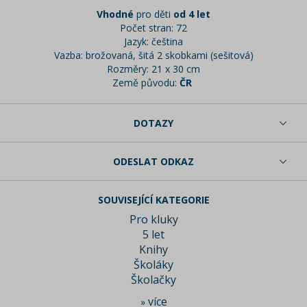
Vhodné
pro děti
od 4 let
Počet stran: 72
Jazyk: čeština
Vazba: brožovaná, šitá 2 skobkami (sešitová)
Rozměry: 21 x 30 cm
Země původu:
ČR
DOTAZY
ODESLAT ODKAZ
SOUVISEJÍCÍ KATEGORIE
Pro kluky
5 let
Knihy
Školáky
Školačky
více
»