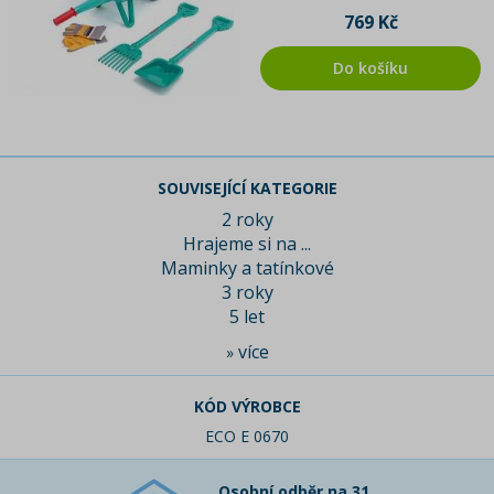
769 Kč
Do košíku
SOUVISEJÍCÍ KATEGORIE
2 roky
Hrajeme si na ...
Maminky a tatínkové
3 roky
5 let
více
»
KÓD VÝROBCE
ECO E 0670
Osobní odběr na 31