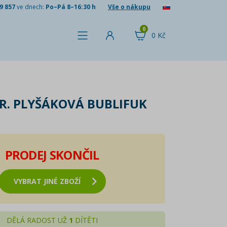
9 857
ve dnech:
Po–Pá 8–16:30 h
Vše o nákupu
0
0 Kč
R. PLYŠÁKOVÁ BUBLIFUK
PRODEJ SKONČIL
VYBRAT JINÉ ZBOŽÍ
DĚLÁ RADOST UŽ
1
DÍTĚTI