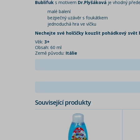
Bublifuk
s motivem
Dr.Plyšáková
je vhodný předev
malé balení
bezpečný uzávěr s foukátkem
jednoduchá hra ve víčku
Nechejte své holčičky kouzlit pohádkový svět 
Věk:
3+
Obsah: 60 ml
Země původu:
Itálie
Související produkty