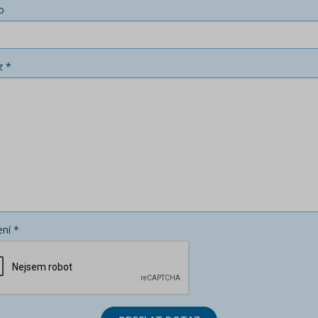
o
z *
ní *