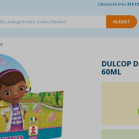
Zákaznická linka
313 12
ml
DULCOP D
60ML