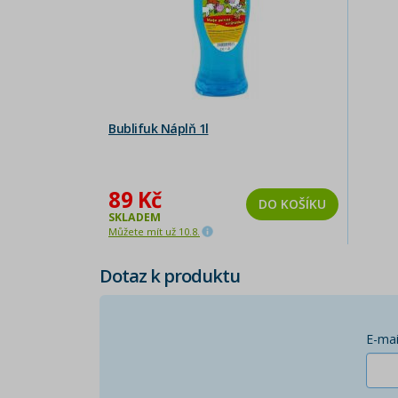
Bublifuk Náplň 1l
89 Kč
DO KOŠÍKU
SKLADEM
Můžete mít už 10.8.
Dotaz k produktu
E-mai