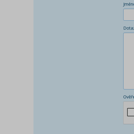
Jmén
Dota
Ověře