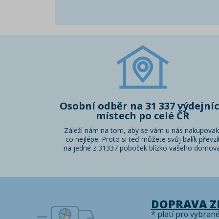
Osobní odběr na 31 337 výdejní
místech po celé ČR
Záleží nám na tom, aby se vám u nás nakupoval
co nejlépe. Proto si teď můžete svůj balík převzí
na jedné z 31337 poboček blízko vašeho domova
DOPRAVA 
* platí pro vybran