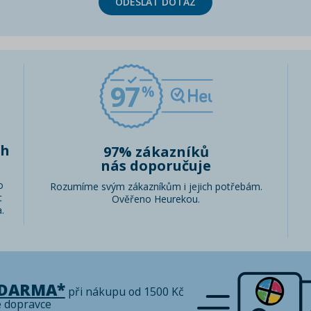
ODESLAT DOTAZ
97
ch
97% zákazníků
nás doporučuje
o
Rozumíme svým zákazníkům i jejich potřebám.
t
Ověřeno Heurekou.
.
ZDARMA*
při nákupu od 1500 Kč
é dopravce