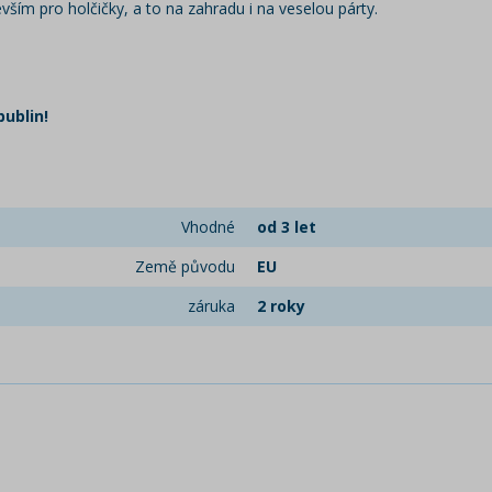
ším pro holčičky, a to na zahradu i na veselou párty.
bublin!
Vhodné
od 3 let
Země původu
EU
záruka
2 roky