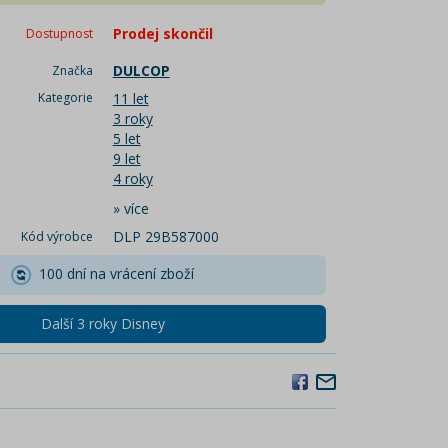
Prodej skončil
Dostupnost
DULCOP
Značka
Kategorie
11 let
3 roky
5 let
9 let
4 roky
»
více
DLP 29B587000
Kód výrobce
100 dní na vrácení zboží
Další 3 roky Disney