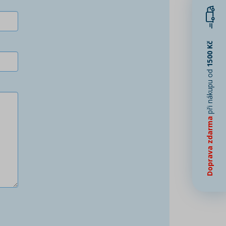
1500 Kč
při nákupu od
Doprava zdarma