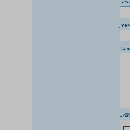
E-mai
Jmén
Dota
Ověře