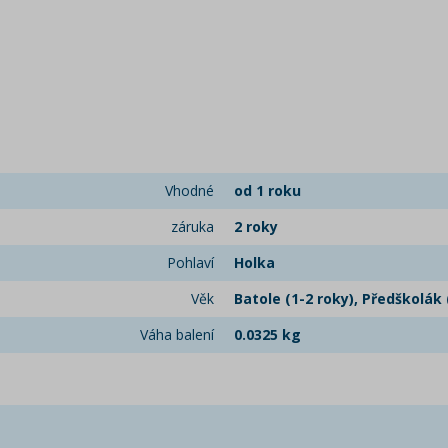
Vhodné
od 1 roku
záruka
2 roky
Pohlaví
Holka
Věk
Batole (1-2 roky), Předškolák (
Váha balení
0.0325 kg