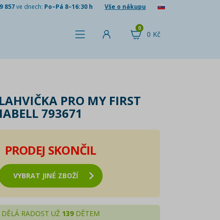
9 857
ve dnech:
Po–Pá 8–16:30 h
Vše o nákupu
0
0 Kč
 LAHVIČKA PRO MY FIRST
ABELL 793671
PRODEJ SKONČIL
VYBRAT JINÉ ZBOŽÍ
DĚLÁ RADOST UŽ
139
DĚTEM