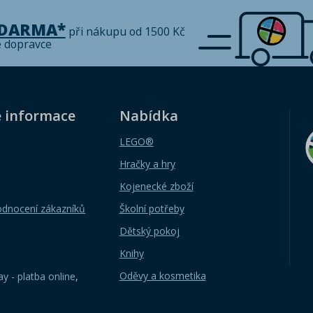
ZDARMA*
při nákupu od 1500 Kč
é dopravce
é informace
Nabídka
LEGO®
Hračky a hry
Kojenecké zboží
odnocení zákazníků
Školní potřeby
Dětský pokoj
Knihy
Oděvy a kosmetika
y - platba online
,