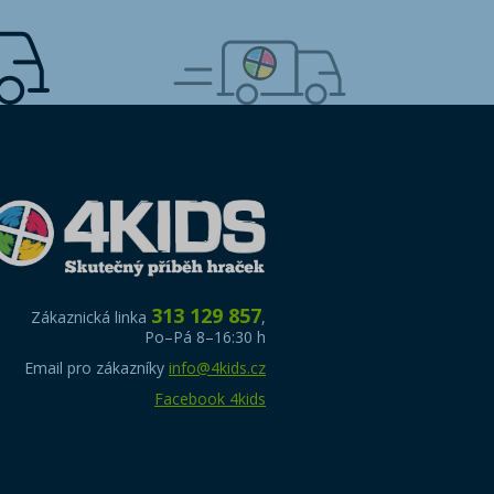
313 129 857
Zákaznická linka
,
Po–Pá 8–16:30 h
Email pro zákazníky
info@4kids.cz
Facebook 4kids