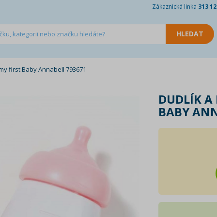
Zákaznická linka
313 12
 my first Baby Annabell 793671
DUDLÍK A
BABY ANN