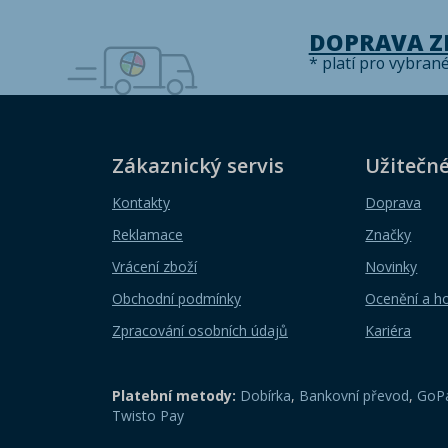
DOPRAVA 
* platí pro vybran
Zákaznický servis
Užitečn
Kontakty
Doprava
Reklamace
Značky
Vrácení zboží
Novinky
Obchodní podmínky
Ocenění a h
Zpracování osobních údajů
Kariéra
Platební metody:
Dobírka
,
Bankovní převod
,
GoPa
Twisto Pay