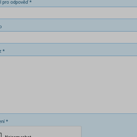
l pro odpověď *
o
z *
ní *