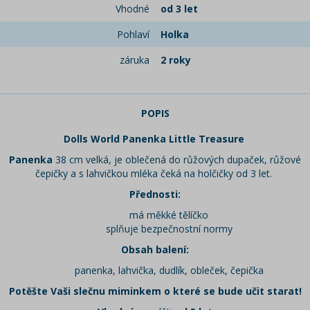
Vhodné
od 3 let
Pohlaví
Holka
záruka
2 roky
POPIS
Dolls World Panenka Little Treasure
Panenka
38 cm velká, je oblečená do růžových dupaček, růžové
čepičky a s lahvičkou mléka čeká na holčičky od 3 let.
Přednosti:
má měkké tělíčko
splňuje bezpečnostní normy
Obsah balení:
panenka, lahvička, dudlík, obleček, čepička
Potěšte Vaši slečnu miminkem o které se bude učit starat!