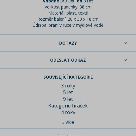
Vhodné
pro děti
od 3 let
Velikost panenky: 38 cm
Materiál: plast, textil
Rozměr balení: 28 x 30 x 18 cm
Údržba: praní v ruce v mýdlové vodě
DOTAZY
ODESLAT ODKAZ
SOUVISEJÍCÍ KATEGORIE
3 roky
5 let
9 let
Kategorie hraček
4 roky
více
»