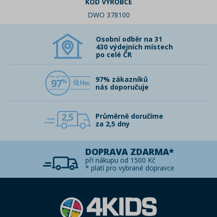
KÓD VÝROBCE
DWO 378100
Osobní odběr na 31
430 výdejních místech
po celé ČR
97% zákazníků
97
nás doporučuje
2,5
Průměrně doručíme
za 2,5 dny
DOPRAVA ZDARMA*
při nákupu od 1500 Kč
* platí pro vybrané dopravce