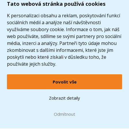
Tato webová stránka používá cookies
K personalizaci obsahu a reklam, poskytování funkcí
sociálních médií a analýze naší návštěvnosti
využíváme soubory cookie. Informace o tom, jak náš
web používáte, sdílíme se svými partnery pro sociální
média, inzerci a analýzy. Partneři tyto údaje mohou
zkombinovat s dalšími informacemi, které jste jim
poskytli nebo které získali v důsledku toho, že
používáte jejich služby.
Povolit vše
© 2005 - 2026 Copyright 4kids.cz
LEGO, logo LEGO a minifigurka jsou ochrannými známkami společnosti LEGO Group. ©
Zobrazit detaily
2024 The LEGO Group.
Tyto internetové stránky používají soubory cookie. Více informací
zde
.
Doprava zdarma
při nákupu od
Odmítnout
1500 Kč*
Zobrazit verzi pro desktop
Hračky můžete mít už
11.8.
* platí pro vybrané dopravce