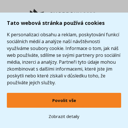
Tato webová stránka používá cookies
K personalizaci obsahu a reklam, poskytování funkcí
sociálních médií a analýze naší návštěvnosti
využíváme soubory cookie. Informace o tom, jak náš
web používáte, sdílíme se svými partnery pro sociální
média, inzerci a analýzy. Partneři tyto údaje mohou
zkombinovat s dalšími informacemi, které jste jim
poskytli nebo které získali v důsledku toho, že
používáte jejich služby.
Povolit vše
© 2005 - 2026 Copyright 4kids.cz
LEGO, logo LEGO a minifigurka jsou ochrannými známkami společnosti LEGO Group. ©
Zobrazit detaily
2024 The LEGO Group.
Tyto internetové stránky používají soubory cookie. Více informací
zde
.