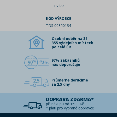
více
»
KÓD VÝROBCE
TDS 00850134
Osobní odběr na 31
355 výdejních místech
po celé ČR
97% zákazníků
97
nás doporučuje
2,5
Průměrně doručíme
za 2,5 dny
DOPRAVA ZDARMA*
při nákupu od 1500 Kč
* platí pro vybrané dopravce