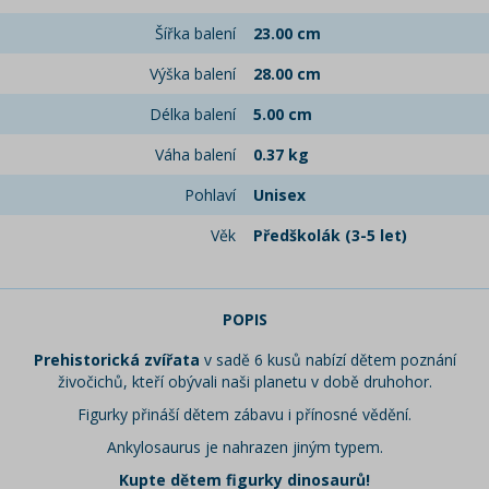
Šířka balení
23.00 cm
Výška balení
28.00 cm
Délka balení
5.00 cm
Váha balení
0.37 kg
Pohlaví
Unisex
Věk
Předškolák (3-5 let)
POPIS
Prehistorická zvířata
v sadě 6 kusů nabízí dětem poznání
živočichů, kteří obývali naši planetu v době druhohor.
Figurky přináší dětem zábavu i přínosné vědění.
Ankylosaurus je nahrazen jiným typem.
Kupte dětem figurky dinosaurů!