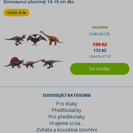
Dinosaurus plastový 14-19 cm 6ks
SLEVA 13 %
SKLADEM
U vás už 11.8.
199 Kč
172 Kč
Ušetříte 27 Kč
Do košíku
SOUVISEJÍCÍ KATEGORIE
Pro kluky
Předškolačky
Pro předškoláky
Hrajeme si na ...
Zvířata a kouzelná stvoření