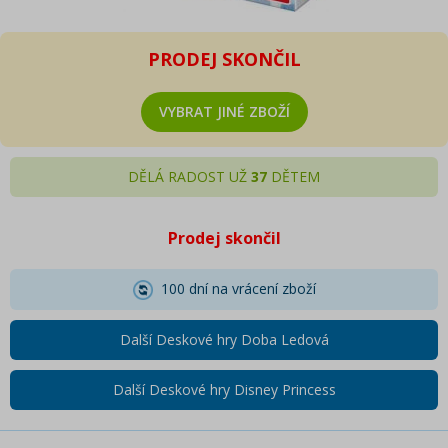
PRODEJ SKONČIL
VYBRAT JINÉ ZBOŽÍ
DĚLÁ RADOST UŽ
37
DĚTEM
Prodej skončil
100 dní na vrácení zboží
Další Deskové hry Doba Ledová
Další Deskové hry Disney Princess