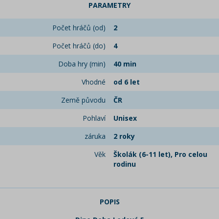
PARAMETRY
Počet hráčů (od)
2
Počet hráčů (do)
4
Doba hry (min)
40 min
Vhodné
od 6 let
Země původu
ČR
Pohlaví
Unisex
záruka
2 roky
Věk
Školák (6-11 let), Pro celou
rodinu
POPIS