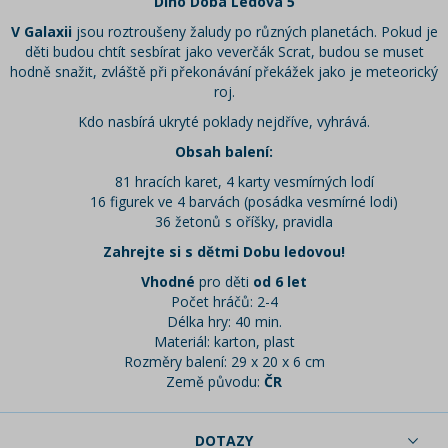
Dino Doba Ledová 5
V Galaxii
jsou roztroušeny žaludy po různých planetách. Pokud je
děti budou chtít sesbírat jako veverčák Scrat, budou se muset
hodně snažit, zvláště při překonávání překážek jako je meteorický
roj.
Kdo nasbírá ukryté poklady nejdříve, vyhrává.
Obsah balení:
81 hracích karet, 4 karty vesmírných lodí
16 figurek ve 4 barvách (posádka vesmírné lodi)
36 žetonů s oříšky, pravidla
Zahrejte si s dětmi Dobu ledovou!
Vhodné
pro děti
od 6 let
Počet hráčů: 2-4
Délka hry: 40 min.
Materiál: karton, plast
Rozměry balení: 29 x 20 x 6 cm
Země původu:
ČR
DOTAZY