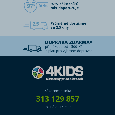
97% zákazníků
97
nás doporučuje
2,5
Průměrně doručíme
za 2,5 dny
DOPRAVA ZDARMA*
při nákupu od 1500 Kč
* platí pro vybrané dopravce
Zákaznická linka
313 129 857
Po–Pá 8–16:30 h