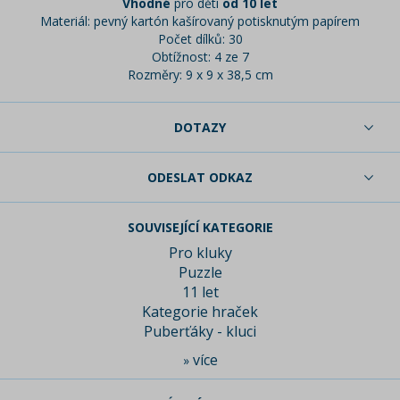
Vhodné
pro děti
od 10 let
Materiál: pevný kartón kašírovaný potisknutým papírem
Počet dílků: 30
Obtížnost: 4 ze 7
Rozměry: 9 x 9 x 38,5 cm
DOTAZY
ODESLAT ODKAZ
SOUVISEJÍCÍ KATEGORIE
Pro kluky
Puzzle
11 let
Kategorie hraček
Puberťáky - kluci
více
»