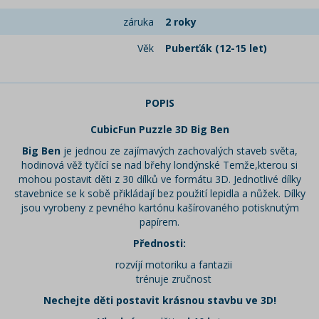
záruka
2 roky
Věk
Puberťák (12-15 let)
POPIS
CubicFun Puzzle 3D Big Ben
Big Ben
je jednou ze zajímavých zachovalých staveb světa,
hodinová věž tyčící se nad břehy londýnské Temže,kterou si
mohou postavit děti z 30 dílků ve formátu 3D. Jednotlivé dílky
stavebnice se k sobě přikládají bez použití lepidla a nůžek. Dílky
jsou vyrobeny z pevného kartónu kašírovaného potisknutým
papírem.
Přednosti:
rozvíjí motoriku a fantazii
trénuje zručnost
Nechejte děti postavit krásnou stavbu ve 3D!