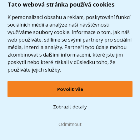
Tato webová stránka používá cookies
K personalizaci obsahu a reklam, poskytování funkcí
sociálních médií a analýze naší návštěvnosti
využíváme soubory cookie. Informace o tom, jak náš
web používáte, sdílíme se svými partnery pro sociální
média, inzerci a analýzy. Partneři tyto údaje mohou
zkombinovat s dalšími informacemi, které jste jim
poskytli nebo které získali v důsledku toho, že
používáte jejich služby.
Povolit vše
© 2005 - 2026 Copyright 4kids.cz
LEGO, logo LEGO a minifigurka jsou ochrannými známkami společnosti LEGO Group. ©
Zobrazit detaily
2024 The LEGO Group.
Tyto internetové stránky používají soubory cookie. Více informací
zde
.
Doprava zdarma
při nákupu od
Odmítnout
1500 Kč*
Zobrazit verzi pro desktop
Hračky můžete mít už
11.8.
* platí pro vybrané dopravce