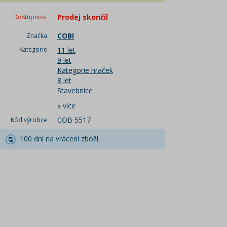
Prodej skončil
Dostupnost
COBI
Značka
Kategorie
11 let
9 let
Kategorie hraček
8 let
Stavebnice
»
více
COB 5517
Kód výrobce
100 dní na vrácení zboží