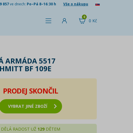
9 857
ve dnech:
Po–Pá 8–16:30 h
Vše o nákupu
0
0 Kč
Á ARMÁDA 5517
HMITT BF 109E
PRODEJ SKONČIL
VYBRAT JINÉ ZBOŽÍ
DĚLÁ RADOST UŽ
129
DĚTEM