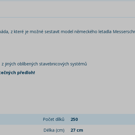
rmáda, z které je možné sestavit model německého letadla Messers
i z jiných oblíbených stavebnicových systémů
tečných předloh!
Počet dílků
250
Délka (cm)
27 cm