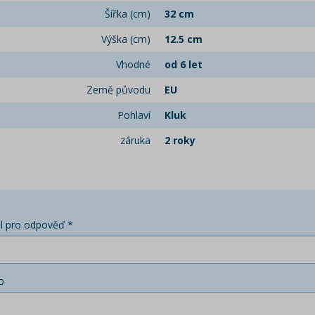
Šířka (cm)
32 cm
Výška (cm)
12.5 cm
Vhodné
od 6 let
Země původu
EU
Pohlaví
Kluk
záruka
2 roky
l pro odpověď *
o