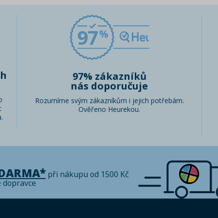
97
ch
97% zákazníků
nás doporučuje
o
Rozumíme svým zákazníkům i jejich potřebám.
t
Ověřeno Heurekou.
.
ZDARMA*
při nákupu od 1500 Kč
é dopravce