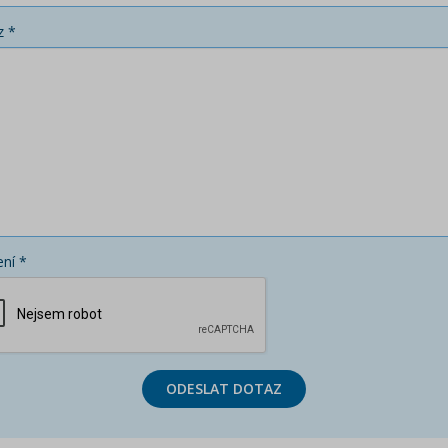
z *
ní *
ODESLAT DOTAZ