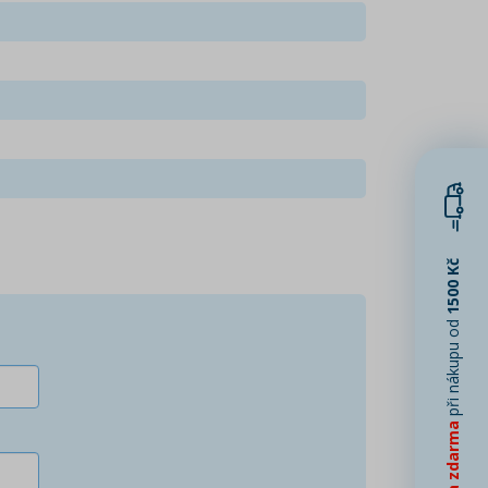
1500 Kč
při nákupu od
Doprava zdarma