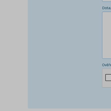
Dota
Ověře