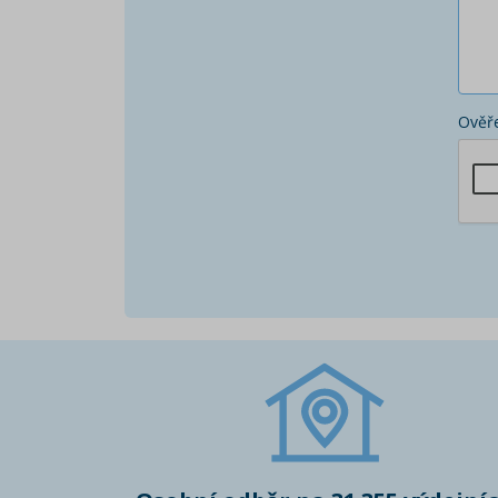
Ověře