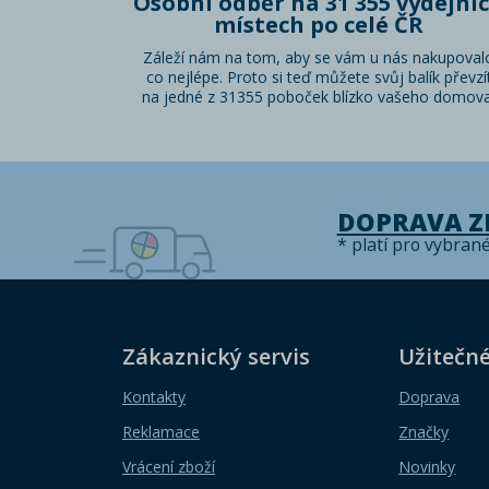
Osobní odběr na 31 355 výdejní
místech po celé ČR
Záleží nám na tom, aby se vám u nás nakupoval
co nejlépe. Proto si teď můžete svůj balík převzí
na jedné z 31355 poboček blízko vašeho domova
DOPRAVA 
* platí pro vybran
Zákaznický servis
Užitečn
Kontakty
Doprava
Reklamace
Značky
Vrácení zboží
Novinky