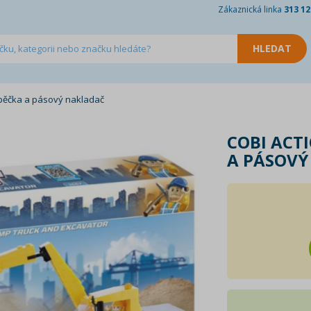
Zákaznická linka
313 12
ápěčka a pásový nakladač
COBI ACT
A PÁSOVÝ