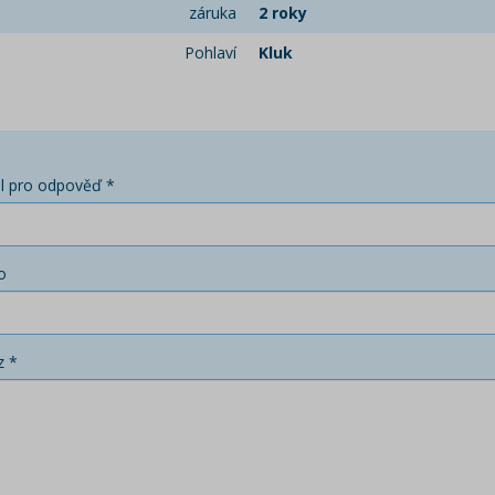
záruka
2 roky
Pohlaví
Kluk
l pro odpověď *
o
z *