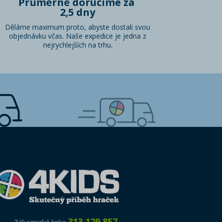
Průměrně doručíme za
2,5 dny
Děláme maximum proto, abyste dostali svou
objednávku včas. Naše expedice je jedna z
nejrychlejších na trhu.
313 129 857