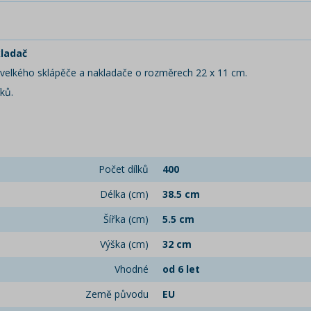
kladač
o velkého sklápěče a nakladače o rozměrech 22 x 11 cm.
ků.
Počet dílků
400
Délka (cm)
38.5 cm
Šířka (cm)
5.5 cm
Výška (cm)
32 cm
Vhodné
od 6 let
Země původu
EU