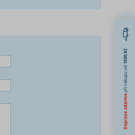
1500 Kč
při nákupu od
Doprava zdarma