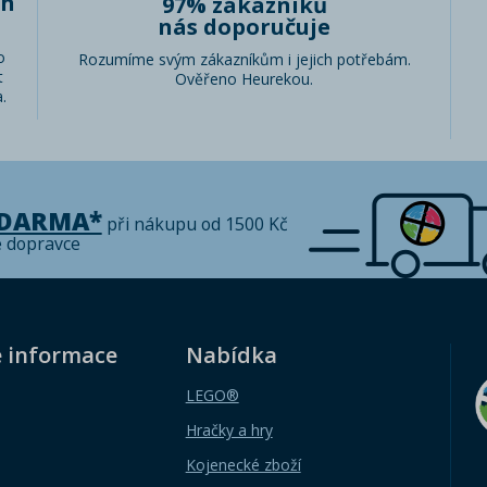
ch
97% zákazníků
nás doporučuje
o
Rozumíme svým zákazníkům i jejich potřebám.
t
Ověřeno Heurekou.
.
ZDARMA*
při nákupu od 1500 Kč
é dopravce
é informace
Nabídka
LEGO®
Hračky a hry
Kojenecké zboží