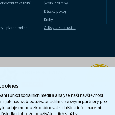
odnocení zákazníků
Školní potřeby
Dětský pokoj
Knihy
Oděvy a kosmetika
y - platba online
,
cookies
ání funkcí sociálních médií a analýze naší návštěvnosti
, jak náš web používáte, sdílíme se svými partnery pro
i tyto údaje mohou zkombinovat s dalšími informacemi,
 důsledku toho, že používáte jejich služby.