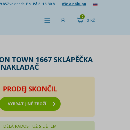
9 857
ve dnech:
Po–Pá 8–16:30 h
Vše o nákupu
0
0 Kč
ION TOWN 1667 SKLÁPĚČKA
 NAKLADAČ
PRODEJ SKONČIL
VYBRAT JINÉ ZBOŽÍ
DĚLÁ RADOST UŽ
5
DĚTEM