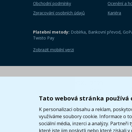
Obchodní podmínky
Ocenění a h
Zpracování osobních údajů
Kariéra
Platební metody:
Dobírka
,
Bankovní převod
,
GoPa
Twisto Pay
Zobrazit mobilní verzi
Tato webová stránka používá 
K personalizaci obsahu a reklam, poskytov
využíváme soubory cookie. Informace o tom
sociální média, inzerci a analýzy. Partneř
které jste jim poskytli nebo které získali v