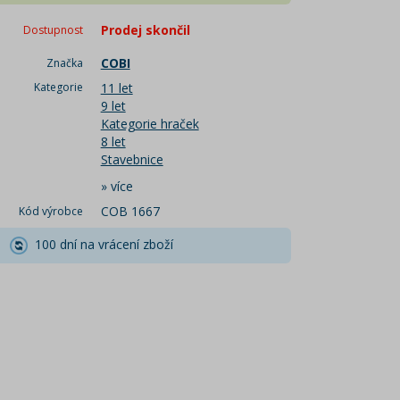
Prodej skončil
Dostupnost
COBI
Značka
Kategorie
11 let
9 let
Kategorie hraček
8 let
Stavebnice
»
více
COB 1667
Kód výrobce
100 dní na vrácení zboží