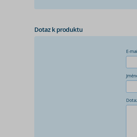
Dotaz k produktu
E-mai
Jmén
Dota