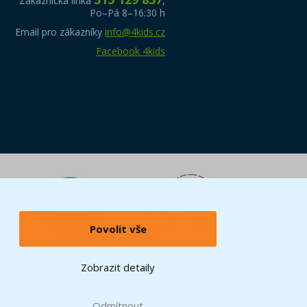
Zákaznická linka
,
Po–Pá 8–16:30 h
Email pro zákazníky
info@4kids.cz
Facebook 4kids
Povolit vše
Zobrazit detaily
Odmítnout