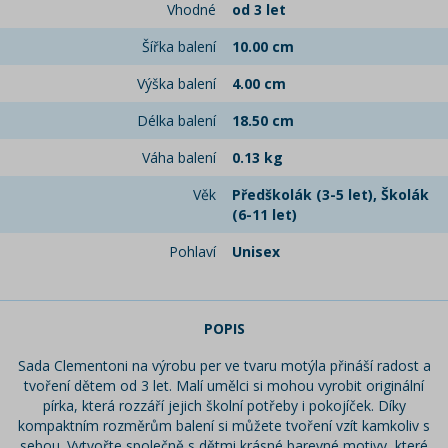
Vhodné
od 3 let
Šířka balení
10.00 cm
Výška balení
4.00 cm
Délka balení
18.50 cm
Váha balení
0.13 kg
Věk
Předškolák (3-5 let), Školák
(6-11 let)
Pohlaví
Unisex
POPIS
Sada Clementoni na výrobu per ve tvaru motýla přináší radost a
tvoření dětem od 3 let. Malí umělci si mohou vyrobit originální
pírka, která rozzáří jejich školní potřeby i pokojíček. Díky
kompaktním rozměrům balení si můžete tvoření vzít kamkoliv s
sebou. Vytvořte společně s dětmi krásné barevné motivy, které