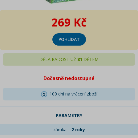
269 Kč
POHLÍDAT
DĚLÁ RADOST UŽ
81
DĚTEM
Dočasně nedostupné
100 dní na vrácení zboží
PARAMETRY
záruka
2 roky