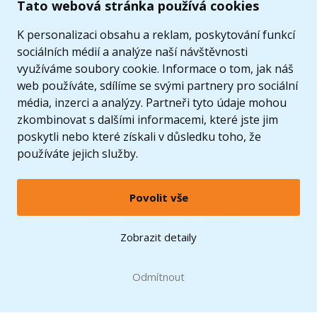
Tato webová stránka používá cookies
K personalizaci obsahu a reklam, poskytování funkcí
sociálních médií a analýze naší návštěvnosti
využíváme soubory cookie. Informace o tom, jak náš
web používáte, sdílíme se svými partnery pro sociální
média, inzerci a analýzy. Partneři tyto údaje mohou
zkombinovat s dalšími informacemi, které jste jim
poskytli nebo které získali v důsledku toho, že
používáte jejich služby.
Povolit vše
© 2005 - 2026 Copyright 4kids.cz
LEGO, logo LEGO a minifigurka jsou ochrannými známkami společnosti LEGO Group. ©
Zobrazit detaily
2024 The LEGO Group.
Tyto internetové stránky používají soubory cookie. Více informací
zde
.
Doprava zdarma
při nákupu od
Odmítnout
1500 Kč*
Zobrazit verzi pro desktop
Hračky můžete mít už
11.8.
* platí pro vybrané dopravce