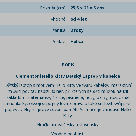
Rozměr (cm)
25,5 x 23 x 5 cm
Vhodné
od 4 let
záruka
2 roky
Pohlaví
Holka
POPIS
Clementoni Hello Kitty Dětský Laptop v kabelce
Dětský laptop s motivem Hello Kitty ve tvaru kabelky. Interaktivní
mluvící počítač nabízí 30 her, při kterých se děti můžou naučit
základům matematiky, číslice, písmena, noty, barvy, rozpoznat
samohlásky, osvojí si pojmy levá x pravá a také si složit svůj první
popěvek. Hry na procvičování paměti. Animace je v motivu Hello
Kitty.
Hračka mluví česky a slovensky.
Vhodné od
4 let.