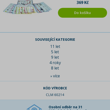
369 Kč
Do košíku
SOUVISEJÍCÍ KATEGORIE
11 let
5 let
9 let
4 roky
8 let
více
»
KÓD VÝROBCE
CLM 60214
Osobní odběr na 31