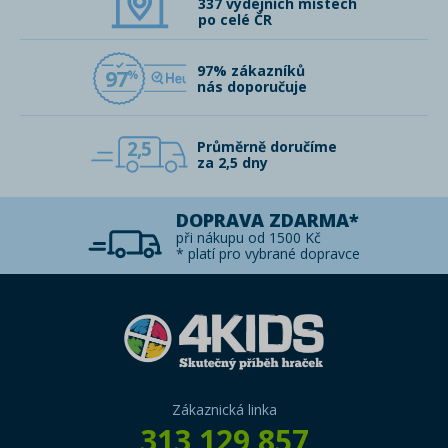
337 výdejních místech
po celé ČR
97% zákazníků
97
nás doporučuje
2,5
Průměrně doručíme
za 2,5 dny
DOPRAVA ZDARMA*
při nákupu od 1500 Kč
* platí pro vybrané dopravce
Zákaznická linka
313 129 857