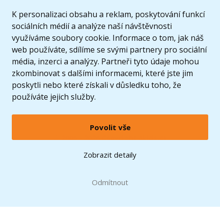
K personalizaci obsahu a reklam, poskytování funkcí
sociálních médií a analýze naší návštěvnosti
využíváme soubory cookie. Informace o tom, jak náš
web používáte, sdílíme se svými partnery pro sociální
média, inzerci a analýzy. Partneři tyto údaje mohou
zkombinovat s dalšími informacemi, které jste jim
poskytli nebo které získali v důsledku toho, že
používáte jejich služby.
Povolit vše
© 2005 - 2026 Copyright 4kids.cz
LEGO, logo LEGO a minifigurka jsou ochrannými známkami společnosti LEGO Group. ©
Zobrazit detaily
2024 The LEGO Group.
Tyto internetové stránky používají soubory cookie. Více informací
zde
.
Doprava zdarma
při nákupu od
Odmítnout
1500 Kč*
Zobrazit verzi pro desktop
Hračky můžete mít už
11.8.
* platí pro vybrané dopravce