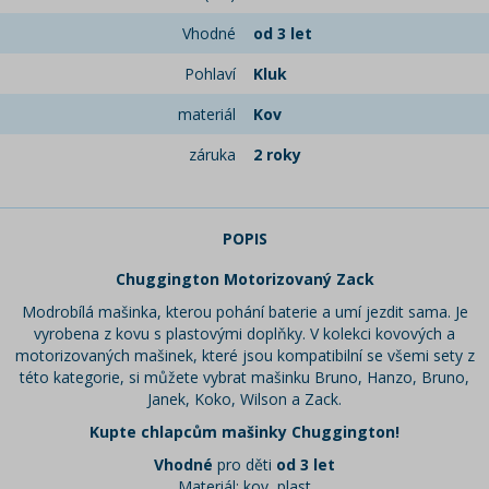
Vhodné
od 3 let
Pohlaví
Kluk
materiál
Kov
záruka
2 roky
POPIS
Chuggington Motorizovaný Zack
Modrobílá mašinka, kterou pohání baterie a umí jezdit sama. Je
vyrobena z kovu s plastovými doplňky. V kolekci kovových a
motorizovaných mašinek, které jsou kompatibilní se všemi sety z
této kategorie, si můžete vybrat mašinku Bruno, Hanzo, Bruno,
Janek, Koko, Wilson a Zack.
Kupte chlapcům mašinky Chuggington!
Vhodné
pro děti
od 3 let
Materiál: kov, plast