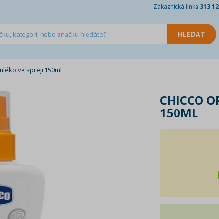
Zákaznická linka
313 12
mléko ve spreji 150ml
CHICCO O
150ML