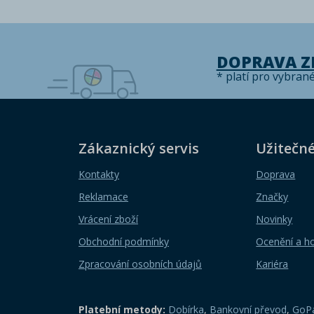
DOPRAVA 
* platí pro vybran
Zákaznický servis
Užitečn
Kontakty
Doprava
Reklamace
Značky
Vrácení zboží
Novinky
Obchodní podmínky
Ocenění a h
Zpracování osobních údajů
Kariéra
Platební metody:
Dobírka
,
Bankovní převod
,
GoPa