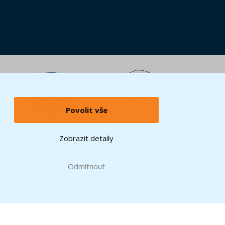
Povolit vše
Zobrazit detaily
Odmítnout
GO Group. © 2024 The LEGO Group.