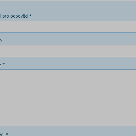
l pro odpověď *
o
z *
ní *