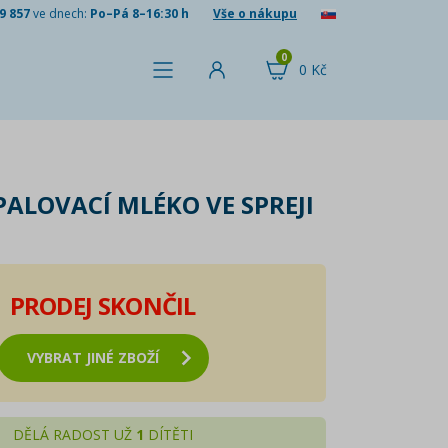
9 857
ve dnech:
Po–Pá 8–16:30 h
Vše o nákupu
0
0 Kč
PALOVACÍ MLÉKO VE SPREJI
PRODEJ SKONČIL
VYBRAT JINÉ ZBOŽÍ
DĚLÁ RADOST UŽ
1
DÍTĚTI