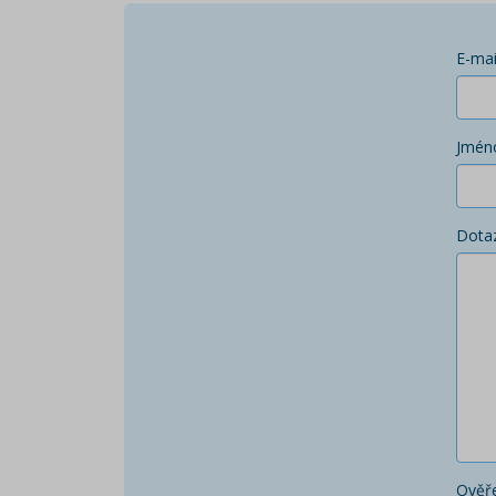
E-mai
Jmén
Dota
Ověře