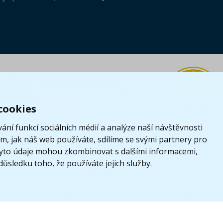
cookies
ání funkcí sociálních médií a analýze naší návštěvnosti
, jak náš web používáte, sdílíme se svými partnery pro
i tyto údaje mohou zkombinovat s dalšími informacemi,
 důsledku toho, že používáte jejich služby.
z
|
LEGO, logo LEGO a minifigurka jsou ochrannými známkami společnosti LE
Tyto internetové stránky používají soubory cookie. Více informací
zde
.