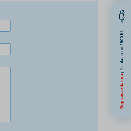
1500 Kč
při nákupu od
Doprava zdarma