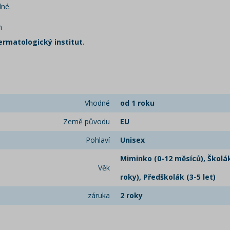
lné.
m
ermatologický institut.
Vhodné
od 1 roku
Země původu
EU
Pohlaví
Unisex
Miminko (0-12 měsíců), Školák 
Věk
roky), Předškolák (3-5 let)
záruka
2 roky