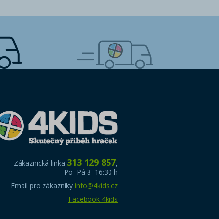
313 129 857
Zákaznická linka
,
Po–Pá 8–16:30 h
Email pro zákazníky
info@4kids.cz
Facebook 4kids