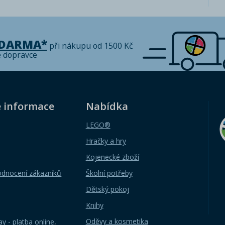
ZDARMA*
při nákupu od 1500 Kč
é dopravce
é informace
Nabídka
LEGO®
Hračky a hry
Kojenecké zboží
odnocení zákazníků
Školní potřeby
Dětský pokoj
Knihy
Oděvy a kosmetika
y - platba online
,