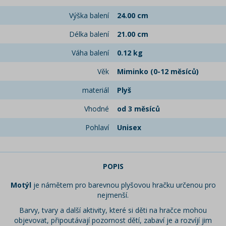
Výška balení
24.00 cm
Délka balení
21.00 cm
Váha balení
0.12 kg
Věk
Miminko (0-12 měsíců)
materiál
Plyš
Vhodné
od 3 měsíců
Pohlaví
Unisex
POPIS
Motýl
je námětem pro barevnou plyšovou hračku určenou pro
nejmenší.
Barvy, tvary a další aktivity, které si děti na hračce mohou
objevovat, připoutávají pozornost dětí, zabaví je a rozvíjí jim