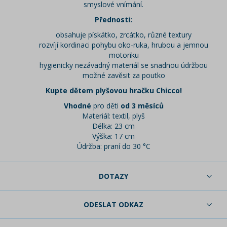
smyslové vnímání.
Přednosti:
obsahuje pískátko, zrcátko, různé textury
rozvíjí kordinaci pohybu oko-ruka, hrubou a jemnou
motoriku
hygienicky nezávadný materiál se snadnou údržbou
možné zavěsit za poutko
Kupte dětem plyšovou hračku Chicco!
Vhodné
pro děti
od 3 měsíců
Materiál: textil, plyš
Délka: 23 cm
Výška: 17 cm
Údržba: praní do 30 °C
DOTAZY
ODESLAT ODKAZ