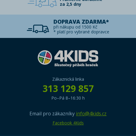
2,5
za 2,5 dny
DOPRAVA ZDARMA*
při nákupu od 1500 Kč
* platí pro vybrané dopravce
Zákaznická linka
313 129 857
Po–Pá 8–16:30 h
Email pro zákazníky
info@4kids.cz
Facebook 4Kids