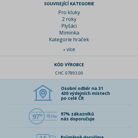
SOUVISEJÍCÍ KATEGORIE
Pro kluky
2 roky
Plyšáci
Miminka
Kategorie hraček
více
»
KÓD VÝROBCE
CHC 07893.00
Osobní odběr na 31
430 výdejních místech
po celé ČR
97% zákazníků
97
nás doporučuje
Průměrně doručíme