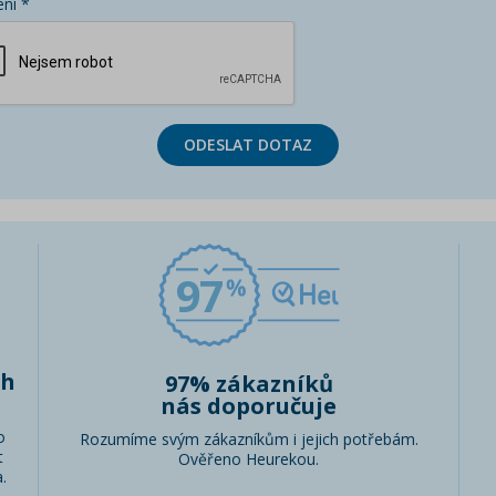
ní *
ODESLAT DOTAZ
97
ch
97% zákazníků
nás doporučuje
o
Rozumíme svým zákazníkům i jejich potřebám.
t
Ověřeno Heurekou.
.