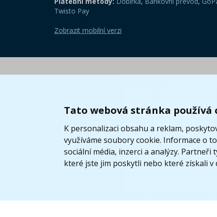
Platební metody:
Dobírka
,
Bankovní převod
,
GoPa
Twisto Pay
Zobrazit mobilní verzi
Tato webová stránka používá 
K personalizaci obsahu a reklam, poskytov
využíváme soubory cookie. Informace o tom
sociální média, inzerci a analýzy. Partneř
které jste jim poskytli nebo které získali v
© 2005 - 2026 Copyright 4kids.c