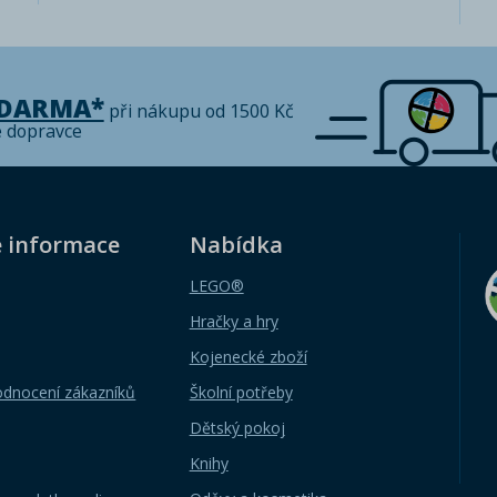
ZDARMA*
při nákupu od 1500 Kč
é dopravce
é informace
Nabídka
LEGO®
Hračky a hry
Kojenecké zboží
odnocení zákazníků
Školní potřeby
Dětský pokoj
Knihy