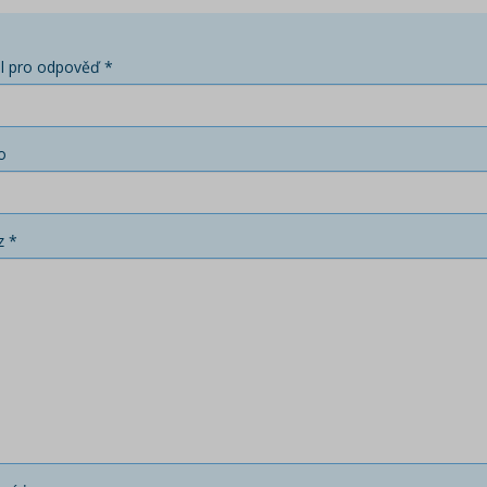
l pro odpověď *
o
z *