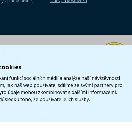
Oděvy a kosmetika
y - platba online
,
cookies
ání funkcí sociálních médií a analýze naší návštěvnosti
, jak náš web používáte, sdílíme se svými partnery pro
i tyto údaje mohou zkombinovat s dalšími informacemi,
 důsledku toho, že používáte jejich služby.
z
|
LEGO, logo LEGO a minifigurka jsou ochrannými známkami společnosti LE
Tyto internetové stránky používají soubory cookie. Více informací
zde
.