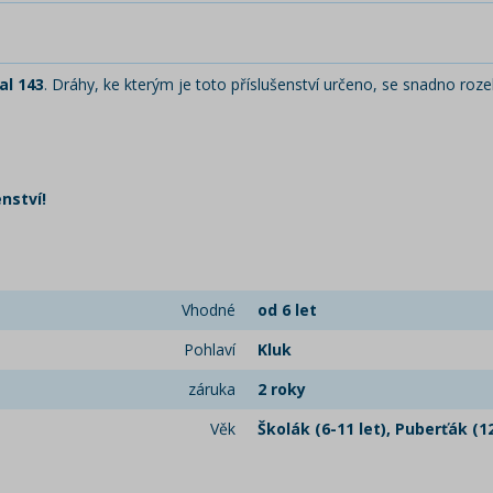
al 143
. Dráhy, ke kterým je toto příslušenství určeno, se snadno rozeb
nství!
Vhodné
od 6 let
Pohlaví
Kluk
záruka
2 roky
Věk
Školák (6-11 let), Puberťák (12