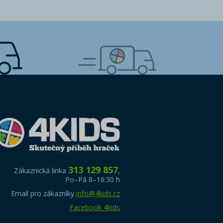
313 129 857
Zákaznická linka
,
Po–Pá 8–16:30 h
Email pro zákazníky
info@4kids.cz
Facebook 4kids