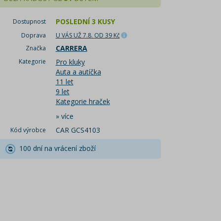
POSLEDNÍ 3 KUSY
Dostupnost
Doprava
U VÁS UŽ 7.8.
OD 39 Kč
CARRERA
Značka
Kategorie
Pro kluky
Auta a autíčka
11 let
9 let
Kategorie hraček
»
více
CAR GCS4103
Kód výrobce
100 dní na vrácení zboží