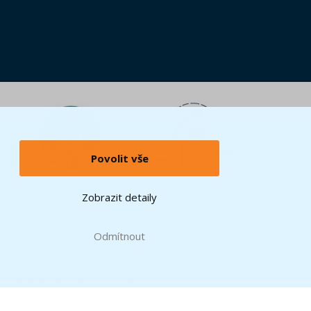
Povolit vše
Zobrazit detaily
Odmítnout
GO Group. © 2024 The LEGO Group.