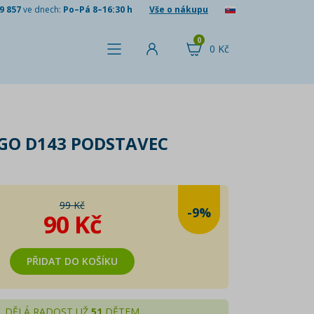
9 857
ve dnech:
Po–Pá 8–16:30 h
Vše o nákupu
0
0 Kč
GO D143 PODSTAVEC
99 Kč
-9%
90 Kč
PŘIDAT DO KOŠÍKU
DĚLÁ RADOST UŽ
51
DĚTEM