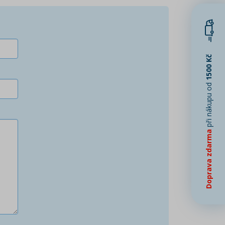
1500 Kč
při nákupu od
Doprava zdarma