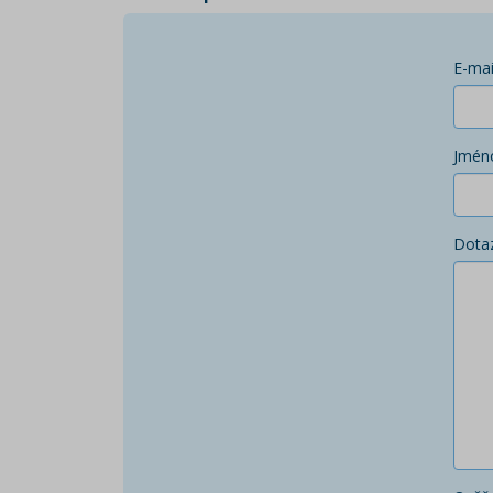
E-mai
Jmén
Dota