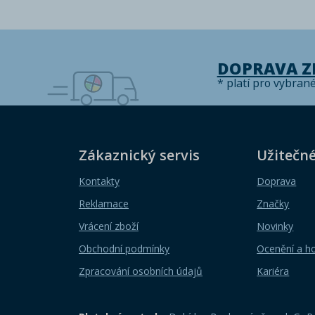
DOPRAVA 
* platí pro vybran
Zákaznický servis
Užitečn
Kontakty
Doprava
Reklamace
Značky
Vrácení zboží
Novinky
Obchodní podmínky
Ocenění a h
Zpracování osobních údajů
Kariéra