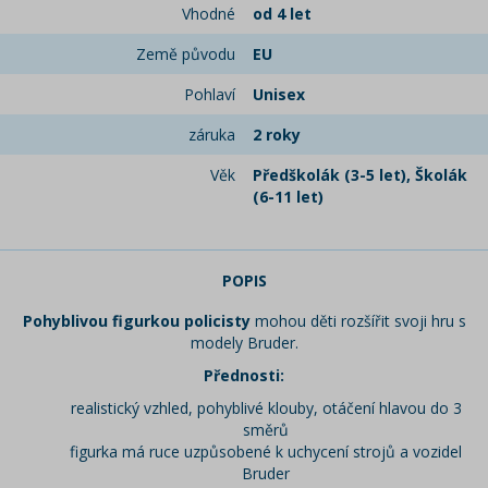
Vhodné
od 4 let
Země původu
EU
Pohlaví
Unisex
záruka
2 roky
Věk
Předškolák (3-5 let), Školák
(6-11 let)
POPIS
Pohyblivou figurkou policisty
mohou děti rozšířit svoji hru s
modely Bruder.
Přednosti:
realistický vzhled, pohyblivé klouby, otáčení hlavou do 3
směrů
figurka má ruce uzpůsobené k uchycení strojů a vozidel
Bruder