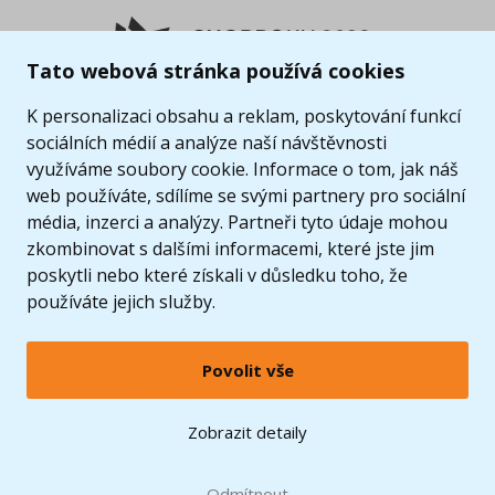
Tato webová stránka používá cookies
K personalizaci obsahu a reklam, poskytování funkcí
sociálních médií a analýze naší návštěvnosti
využíváme soubory cookie. Informace o tom, jak náš
web používáte, sdílíme se svými partnery pro sociální
média, inzerci a analýzy. Partneři tyto údaje mohou
zkombinovat s dalšími informacemi, které jste jim
poskytli nebo které získali v důsledku toho, že
používáte jejich služby.
Povolit vše
© 2005 - 2026 Copyright 4kids.cz
LEGO, logo LEGO a minifigurka jsou ochrannými známkami společnosti LEGO Group. ©
Zobrazit detaily
2024 The LEGO Group.
Tyto internetové stránky používají soubory cookie. Více informací
zde
.
Doprava zdarma
při nákupu od
Odmítnout
1500 Kč*