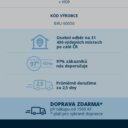
více
»
KÓD VÝROBCE
BRU 60050
Osobní odběr na 31
430 výdejních místech
po celé ČR
97% zákazníků
97
nás doporučuje
2,5
Průměrně doručíme
za 2,5 dny
DOPRAVA ZDARMA*
při nákupu od 1500 Kč
* platí pro vybrané dopravce